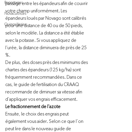
Reportages
passage entre les épandeurs afin de couvrir 
votre champ uniformément. Les 
Novacultrices
épandeurs loués par 
Novago
 sont calibrés 
Quincailleries
pour une distance de 40 ou de 50 pieds, 
selon le modèle. La distance a été établie 
avec la potasse. Si vous appliquez de 
l’urée, la distance diminuera de près de 25 
%.
De plus, des doses près des minimums des 
chartes des épandeurs (125 kg/ha) sont 
fréquemment recommandées. Dans ce 
cas, le guide de fertilisation du 
CRAAQ
recommande de diminuer sa vitesse afin 
d’appliquer vos engrais efficacement.
Le fractionnement de l’azote
Ensuite, le choix des engrais peut 
également vous aider. Selon ce que l’on 
peut lire dans le nouveau guide de 