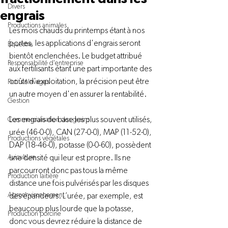
Divers
engrais
Productions animales
Les mois chauds du printemps étant à nos 
portes, les applications d'engrais seront 
Équestre
bientôt enclenchées. Le budget attribué 
Responsabilité d'entreprise
aux fertilisants étant une part importante des 
coûts d'exploitation, la précision peut être 
Petits élevages
Gestion
Les engrais de base les plus souvent utilisés, 
Commercialisation des grains
urée (46-0-0), CAN (27-0-0), MAP (11-52-0), 
Productions végétales
DAP (18-46-0), potasse (0-0-60), possèdent 
Aviculture
une densité qui leur est propre. Ils ne 
parcourront donc pas tous la même 
Production laitière
distance une fois pulvérisés par les disques 
Agroenvironnement
des épandeurs. L’urée, par exemple, est 
beaucoup plus lourde que la potasse, 
Production porcine
donc vous devrez réduire la distance de 