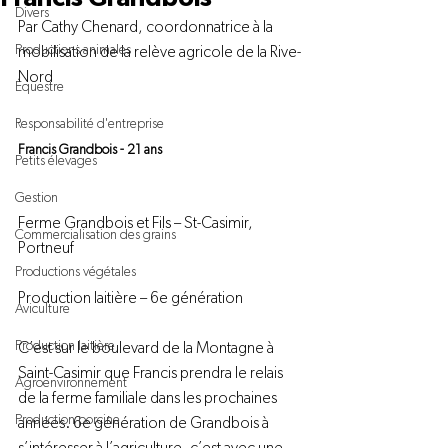
Divers
Par Cathy Chenard, coordonnatrice à la 
Productions animales
mobilisation de la relève agricole de la Rive-
Nord

Équestre
Responsabilité d'entreprise
Francis Grandbois - 21 ans
Petits élevages
Gestion
Ferme Grandbois et Fils – St-Casimir, 
Commercialisation des grains
Portneuf

Productions végétales
Production laitière – 6
e
 génération

Aviculture
Production laitière
C’est sur le boulevard de la Montagne à 
Saint-Casimir que Francis prendra le relais 
Agroenvironnement
de la ferme familiale dans les prochaines 
Production porcine
années. 6
e
 génération de Grandbois à 