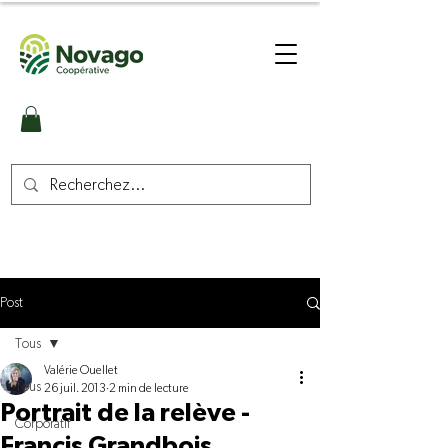
Post
Tous
Valérie Ouellet
Tous
26 juil. 2013
2 min de lecture
Portrait de la relève -
Corporatif
Francis Grandbois