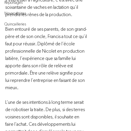
s’intéresser à l’agriculture, c’est avec une 
Reportages
soixantaine de vaches en lactation qu’il 
Novacultrices
prendra les rênes de la production.

Quincailleries
Bien entouré de ses parents, de son grand-
père et de son oncle, Francis a tout ce qu’il 
faut pour réussir. Diplômé de l’école 
professionnelle de Nicolet en production 
laitière, l’expérience que sa famille lui 
apporte dans son rôle de relève est 
primordiale. Être une relève signifie pour 
lui reprendre l’entreprise en faisant de son 
mieux.

L’une de ses intentions à long terme serait 
de robotiser la traite. De plus, si des terres 
voisines sont disponibles, il souhaite en 
faire l’achat. Ces développements lui 