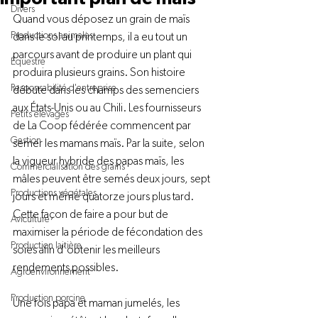
Divers
Quand vous déposez un grain de maïs 
Productions animales
dans le sol au printemps, il a eu tout un 
parcours avant de produire un plant qui 
Équestre
produira plusieurs grains. Son histoire 
Responsabilité d'entreprise
débute dans les champs des semenciers 
aux États-Unis ou au Chili. Les fournisseurs 
Petits élevages
de La Coop fédérée commencent par 
Gestion
semer les mamans maïs. Par la suite, selon 
la vigueur hybride des papas maïs, les 
Commercialisation des grains
mâles peuvent être semés deux jours, sept 
Productions végétales
jours et même quatorze jours plus tard. 
Cette façon de faire a pour but de 
Aviculture
maximiser la période de fécondation des 
Production laitière
soies afin d’obtenir les meilleurs 
rendements possibles.
Agroenvironnement
Production porcine
Une fois papa et maman jumelés, les 