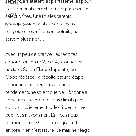
semenciers étêtent les plants femelles pour 
Reportages
s’assurer qu’ils seront fertilisés par les mâles 
Novacultrices
sélectionnés. Une fois les parents 
accouplés vient la phase de la mante 
Quincailleries
religieuse. Les mâles sont détruits, ne 
servant plus à rien…

Avec un peu de chance, les récoltes 
apporteront entre 2,5 et 4,5 tonnes par 
hectare. Selon Claude Lapointe, de La 
Coop fédérée, la récolte est une étape 
importante. « Il peut arriver que les 
rendements ne soient que de 1,5 tonne à 
l’hectare et si les conditions climatiques 
sont particulièrement rudes, il peut arriver 
que nous n’ayons rien. Là, nous nous 
tournons vers le Chili », expliquait-il. Là 
encore, rien n’est assuré. Le maïs ne réagit 