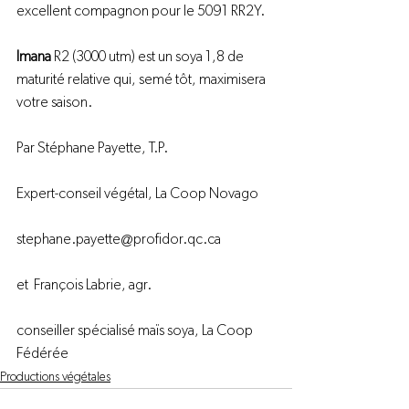
excellent compagnon pour le 5091 RR2Y.

Imana 
R2 (3000 utm) est un soya 1,8 de 
maturité relative qui, semé tôt, maximisera 
votre saison.

Par Stéphane Payette, T.P.

Expert-conseil végétal, 
La Coop Novago
stephane.payette@profidor.qc.ca

et  François Labrie, agr.

conseiller spécialisé maïs soya, 
La Coop 
Fédérée
Productions végétales