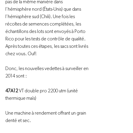
pas de la même manière dans 
l’hémisphère nord (États-Unis) que dans 
l’hémisphère sud (Chili). Une fois les 
récoltes de semences complétées, les 
échantillons des lots sont envoyés à Porto 
Rico pour les tests de contrôle de qualité. 
Après toutes ces étapes, les sacs sont livrés 
chez vous. Ouf!

Donc, les nouvelles vedettes à surveiller en 
2014 sont :

47A12
 VT double pro 2200 utm (unité 
thermique maïs)

Une machine à rendement offrant un grain 
denté et sec.
