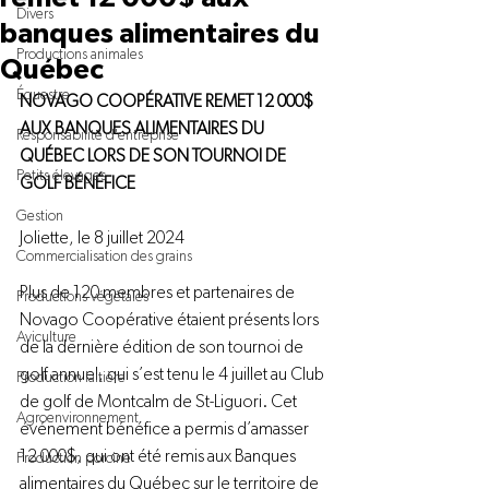
Divers
banques alimentaires du
Productions animales
Québec
Équestre
NOVAGO COOPÉRATIVE REMET 12 000$ 
AUX BANQUES ALIMENTAIRES DU 
Responsabilité d'entreprise
QUÉBEC LORS DE SON TOURNOI DE 
Petits élevages
GOLF BÉNÉFICE
Gestion
Joliette, le 8 juillet 2024

Commercialisation des grains
Plus de 120 membres et partenaires de 
Productions végétales
Novago Coopérative étaient présents lors 
Aviculture
de la dernière édition de son tournoi de 
golf annuel, qui s’est tenu le 4 juillet au Club 
Production laitière
de golf de Montcalm de St-Liguori. Cet 
Agroenvironnement
événement bénéfice a permis d’amasser 
12 000$, qui ont été remis aux Banques 
Production porcine
alimentaires du Québec sur le territoire de 