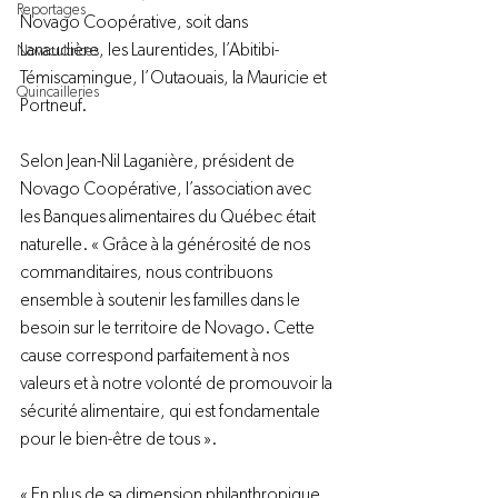
Reportages
Novago Coopérative, soit dans 
Lanaudière, les Laurentides, l’Abitibi-
Novacultrices
Témiscamingue, l’Outaouais, la Mauricie et 
Quincailleries
Portneuf.

Selon Jean-Nil Laganière, président de 
Novago Coopérative, l’association avec 
les Banques alimentaires du Québec était 
naturelle. « Grâce à la générosité de nos 
commanditaires, nous contribuons 
ensemble à soutenir les familles dans le 
besoin sur le territoire de Novago. Cette 
cause correspond parfaitement à nos 
valeurs et à notre volonté de promouvoir la 
sécurité alimentaire, qui est fondamentale 
pour le bien-être de tous ».

« En plus de sa dimension philanthropique, 