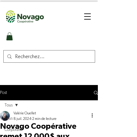
Post
Tous
Valérie Ouellet
Tous
8 juil. 2024
2 min de lecture
Novago Coopérative
Corporatif
remet 12 000$ aux