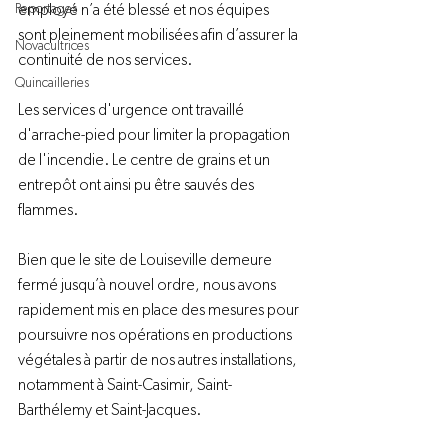
Reportages
employé n’a été blessé et nos équipes 
sont pleinement mobilisées afin d’assurer la 
Novacultrices
continuité de nos services.
Quincailleries
Les services d'urgence ont travaillé 
d'arrache-pied pour limiter la propagation 
de l'incendie. Le centre de grains et un 
entrepôt ont ainsi pu être sauvés des 
flammes.
Bien que le site de Louiseville demeure 
fermé jusqu’à nouvel ordre, nous avons 
rapidement mis en place des mesures pour 
poursuivre nos opérations en productions 
végétales à partir de nos autres installations, 
notamment à Saint-Casimir, Saint-
Barthélemy et Saint-Jacques.