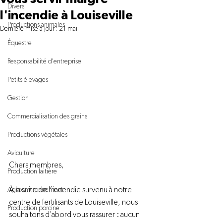
Divers
l'incendie à Louiseville
Productions animales
Dernière mise à jour :
21 mai
Équestre
Responsabilité d'entreprise
Petits élevages
Gestion
Commercialisation des grains
Productions végétales
Aviculture
Chers membres,
Production laitière
À la suite de l’incendie survenu à notre 
Agroenvironnement
centre de fertilisants de Louiseville, nous 
Production porcine
souhaitons d’abord vous rassurer : aucun 