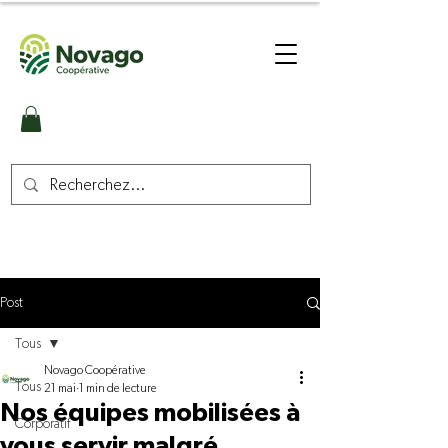
Post
Tous
Novago Coopérative
Tous
21 mai
1 min de lecture
Nos équipes mobilisées à
Corporatif
vous servir malgré