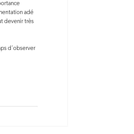
portance 
imentation adé 
t devenir très 
emps d’observer 