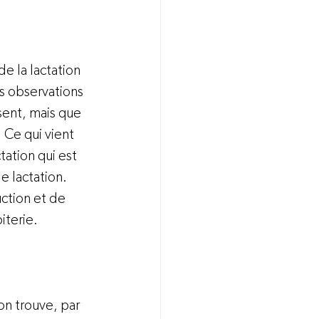
e la lactation 
es observations 
sent, mais que 
 Ce qui vient 
ation qui est 
e lactation. 
ction et de 
terie.

n trouve, par 