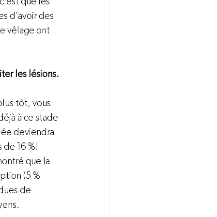
c’est que les 
es d’avoir des 
le vêlage ont 
ter les lésions.
lus tôt, vous 
déjà à ce stade 
lée deviendra 
s de 16 %! 
ontré que la 
ption (5 % 
ndues de 
ens.
