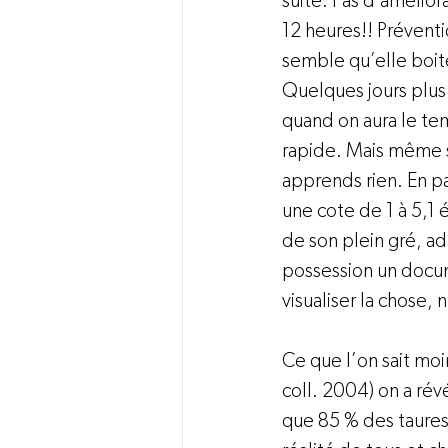
suite. Pas d’amélior
12 heures!! Préventi
semble qu’elle boite
Quelques jours plus 
quand on aura le tem
rapide. Mais même s’
apprends rien. En pa
une cote de 1 à 5,1 
de son plein gré, ad
possession un docum
visualiser la chose, n
Ce que l’on sait mo
coll. 2004) on a ré
que 85 % des taures 