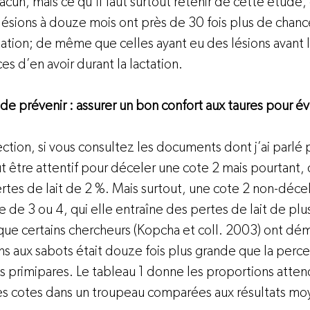
acun, mais ce qu’il faut surtout retenir de cette étude, 
lésions à douze mois ont près de 30 fois plus de chanc
ctation; de même que celles ayant eu des lésions avant 
es d’en avoir durant la lactation.

e prévenir : assurer un bon confort aux taures pour évi
ction, si vous consultez les documents dont j’ai parlé p
ut être attentif pour déceler une cote 2 mais pourtant, 
rtes de lait de 2 %. Mais surtout, une cote 2 non-déce
de 3 ou 4, qui elle entraîne des pertes de lait de plu
ue certains chercheurs (Kopcha et coll. 2003) ont dém
s aux sabots était douze fois plus grande que la perce
es primipares. Le tableau 1 donne les proportions atte
es cotes dans un troupeau comparées aux résultats moy