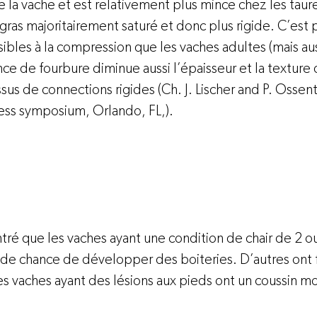
e la vache et est relativement plus mince chez les taure
as majoritairement saturé et donc plus rigide. C’est p
sibles à la compression que les vaches adultes (mais au
ce de fourbure diminue aussi l’épaisseur et la texture 
sus de connections rigides (Ch. J. Lischer and P. Ossent
ess symposium, Orlando, FL,).

ré que les vaches ayant une condition de chair de 2 o
us de chance de développer des boiteries. D’autres ont f
 les vaches ayant des lésions aux pieds ont un coussin m