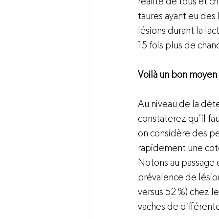
réalité de tous et ch
taures ayant eu des 
lésions durant la la
15 fois plus de chanc
Voilà un bon moyen d
Au niveau de la déte
constaterez qu’il fa
on considère des pe
rapidement une cote 
Notons au passage q
prévalence de lésion
versus 52 %) chez l
vaches de différent