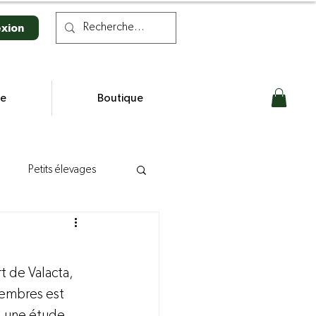
xion
se
Boutique
Petits élevages
n laitière
t de Valacta, 
s
embres est 
, une étude 