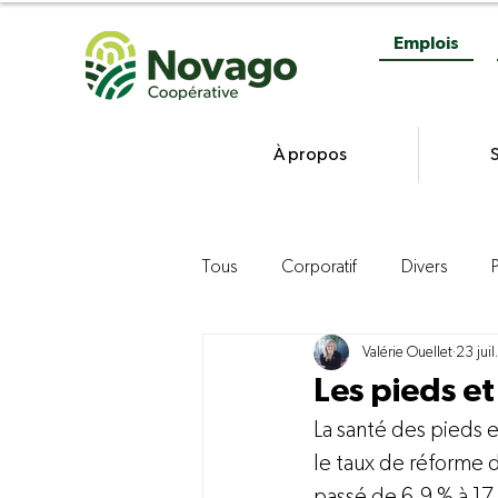
Emplois
À propos
S
Tous
Corporatif
Divers
Valérie Ouellet
23 juil
Gestion
Commercialisation d
Les pieds e
La santé des pieds e
Agroenvironnement
Product
le taux de réforme 
passé de 6,9 % à 17