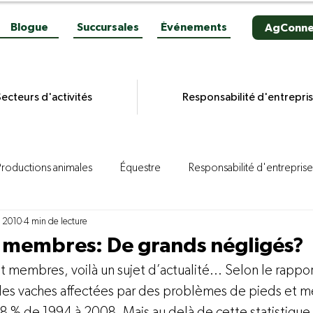
Blogue
Succursales
Événements
AgConne
ecteurs d'activités
Responsabilité d'entrepri
Productions animales
Équestre
Responsabilité d'entreprise
. 2010
4 min de lecture
es grains
Productions végétales
Aviculture
Productio
t membres: De grands négligés?
t membres, voilà un sujet d’actualité... Selon le rappor
ion porcine
Reportages
Novacultrices
Quincaillerie
des vaches affectées par des problèmes de pieds et m
,8 % de 1994 à 2008. Mais au delà de cette statistique