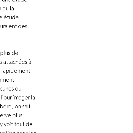
ou la 
e étude 
uraient des 
plus de 
s attachées à 
t rapidement 
omment 
acunes qui 
 Pour imager la 
bord, on sait 
erve plus 
y voit tout de 