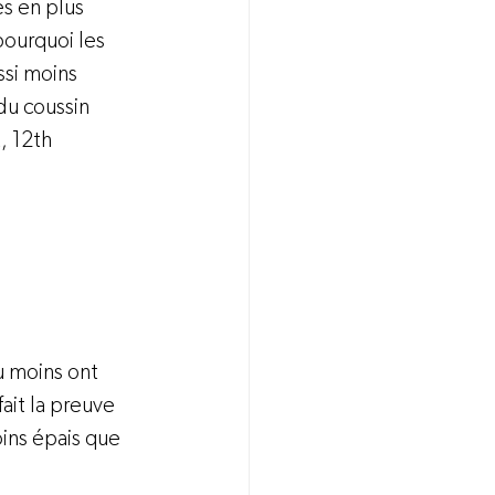
s en plus 
ourquoi les 
ssi moins 
du coussin 
, 12th 
u moins ont 
ait la preuve 
oins épais que 