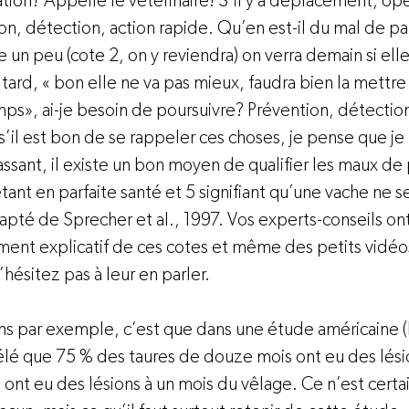
ation? Appelle le vétérinaire! S’il y a déplacement, opé
on, détection, action rapide. Qu’en est-il du mal de pa
 un peu (cote 2, on y reviendra) on verra demain si elle
tard, « bon elle ne va pas mieux, faudra bien la mettre 
ps», ai-je besoin de poursuivre? Prévention, détection
il est bon de se rappeler ces choses, je pense que je 
ssant, il existe un bon moyen de qualifier les maux de 
étant en parfaite santé et 5 signifiant qu’une vache ne 
apté de Sprecher et al., 1997. Vos experts-conseils ont
ent explicatif de ces cotes et même des petits vidéo
’hésitez pas à leur en parler.

ins par exemple, c’est que dans une étude américaine 
vélé que 75 % des taures de douze mois ont eu des lési
ont eu des lésions à un mois du vêlage. Ce n’est certa