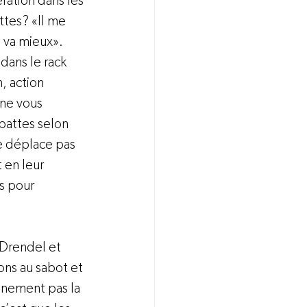
ration dans les 
ttes? «Il me 
 va mieux». 
dans le rack 
, action 
ne vous 
pattes selon 
se déplace pas 
 en leur 
s pour 
(Drendel et 
ons au sabot et 
inement pas la 