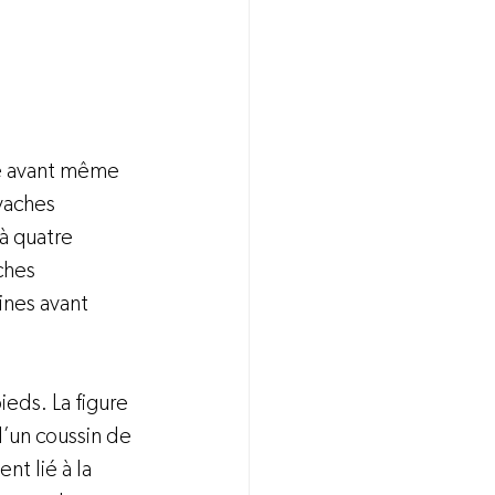
e avant même 
vaches 
à quatre 
ches 
nes avant 


ieds. La figure 
’un coussin de 
nt lié à la 