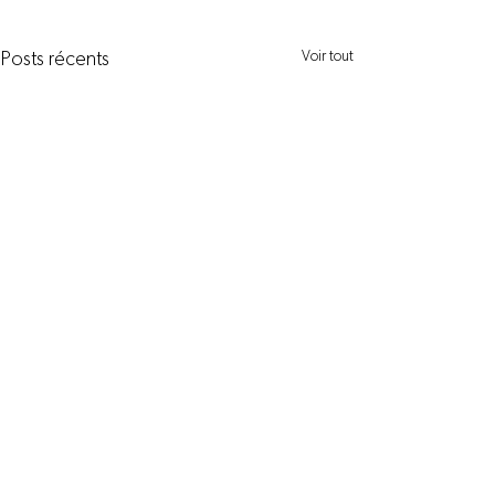
Voir tout
Posts récents
La recherche au service
de la santé intestinale
...
Commentaires