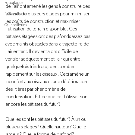
Reportages
de l'air ont amené les gens à construire des 
bâtisses de plusieurs étages pour minimiser 
Novacultrices
les coûts de construction et maximiser 
Quincailleries
l'utilisation du terrain disponible. Ces 
bâtisses étagées ont des plafonds assez bas 
avec maints obstacles dans la trajectoire de 
l'air entrant. Il devient alors difficile de 
ventiler adéquatement et l’air qui entre, 
quelquefois très froid, peut tomber 
rapidement sur les oiseaux. Ceci amène un 
inconfort aux oiseaux et une détérioration 
des litières par phénomène de 
condensation. Est-ce que ces bâtisses sont 
encore les bâtisses du futur?
Quelles sont les bâtisses du futur? À un ou 
plusieurs étages? Quelle hauteur? Quelle 
largeur? Quelle forme de plafond?
