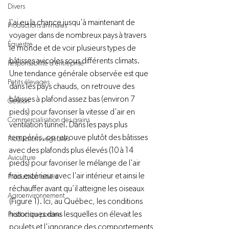
Divers
J'ai eu la chance jusqu'à maintenant de 
Productions animales
voyager dans de nombreux pays à travers 
Équestre
le monde et de voir plusieurs types de 
bâtisses avicoles sous différents climats. 
Responsabilité d'entreprise
Une tendance générale observée est que 
Petits élevages
dans les pays chauds, on retrouve des 
bâtisses à plafond assez bas (environ 7 
Gestion
pieds) pour favoriser la vitesse d'air en 
Commercialisation des grains
ventilation tunnel. Dans les pays plus 
tempérés, on retrouve plutôt des bâtisses 
Productions végétales
avec des plafonds plus élevés (10 à 14 
Aviculture
pieds) pour favoriser le mélange de l'air 
frais extérieur avec l'air intérieur et ainsi le 
Production laitière
réchauffer avant qu’il atteigne les oiseaux 
Agroenvironnement
(Figure 1). Ici, au Québec, les conditions 
historiques dans lesquelles on élevait les 
Production porcine
poulets et l'ignorance des comportements 