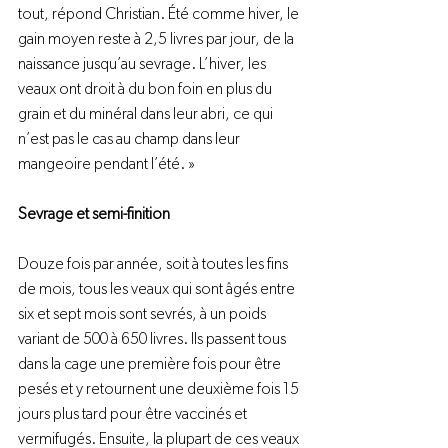
tout, répond Christian. Été comme hiver, le 
gain moyen reste à 2,5 livres par jour, de la 
naissance jusqu’au sevrage. L’hiver, les 
veaux ont droit à du bon foin en plus du 
grain et du minéral dans leur abri, ce qui 
n’est pas le cas au champ dans leur 
mangeoire pendant l’été. »

Sevrage et semi-finition 
Douze fois par année, soit à toutes les fins 
de mois, tous les veaux qui sont âgés entre 
six et sept mois sont sevrés, à un poids 
variant de 500 à 650 livres. Ils passent tous 
dans la cage une première fois pour être 
pesés et y retournent une deuxième fois 15 
jours plus tard pour être vaccinés et 
vermifugés. Ensuite, la plupart de ces veaux 