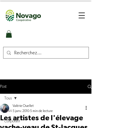
Post
Tous
Valérie Ouellet
Tous
5 janv. 2010
5 min de lecture
Les artistes de l'élevage
Corporatif
vache-veau de St-Jacques