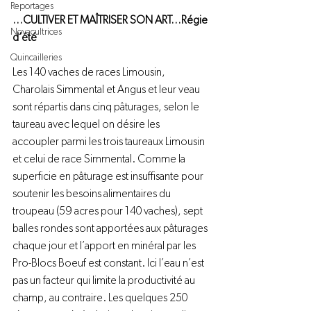
Reportages
…CULTIVER ET MAÎTRISER 
SON ART…
Régie 
Novacultrices
d’été
Quincailleries
Les 140 vaches de races Limousin, 
Charolais Simmental et Angus et leur veau 
sont répartis dans cinq pâturages, selon le 
taureau avec lequel on désire les 
accoupler parmi les trois taureaux Limousin 
et celui de race Simmental. Comme la 
superficie en pâturage est insuffisante pour 
soutenir les besoins alimentaires du 
troupeau (59 acres pour 140 vaches), sept 
balles rondes sont apportées aux pâturages 
chaque jour et l’apport en minéral par les 
Pro-Blocs Boeuf est constant. Ici l’eau n’est 
pas un facteur qui limite la productivité au 
champ, au contraire. Les quelques 250 