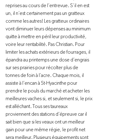
reprises au cours de l’entrevue. S’il en est 
un, il n’est certainement pas un gratteux 
comme les autres! Les gratteux ordinaires 
vont diminuer leurs dépenses au minimum 
quitte à mettre en péril leur productivité, 
voire leur rentabilité. Pas Christian. Pour 
limiter les achats extérieurs de fourrages, il 
épandra au printemps une dose d’engrais 
sur ses prairies pour récolter plus de 
tonnes de foin à l’acre. Chaque mois, il 
assiste à l’encan à St-Hyacinthe pour 
prendre le pouls du marché et acheter les 
meilleures vaches si, et seulement si, le prix 
est alléchant. Tous ses taureaux 
proviennent des stations d’épreuve car il 
sait bien que si les veaux ont un meilleur 
gain pour une même régie, le profit net 
sera meilleur. Plusieurs équipements sont 