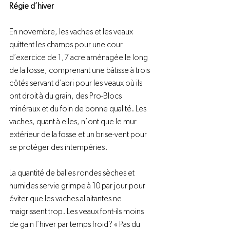
Régie d’hiver
En novembre, les vaches et les veaux 
quittent les champs pour une cour 
d’exercice de 1,7 acre aménagée le long 
de la fosse, comprenant une bâtisse à trois 
côtés servant d’abri pour les veaux où ils 
ont droit à du grain, des Pro-Blocs 
minéraux et du foin de bonne qualité. Les 
vaches, quant à elles, n’ont que le mur 
extérieur de la fosse et un brise-vent pour 
se protéger des intempéries.

La quantité de balles rondes sèches et 
humides servie grimpe à 10 par jour pour 
éviter que les vaches allaitantes ne 
maigrissent trop. Les veaux font-ils moins 
de gain l’hiver par temps froid? « Pas du 