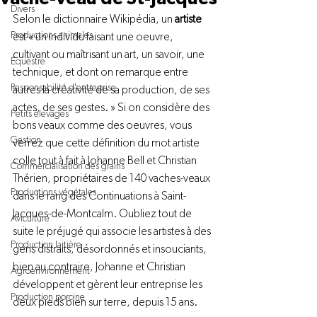
Divers
Selon le dictionnaire Wikipédia, un 
artiste 
Productions animales
est « un individu faisant une oeuvre, 
cultivant ou maîtrisant un art, un savoir, une 
Équestre
technique, et dont on remarque entre 
Responsabilité d'entreprise
autres la créativité de sa production, de ses 
actes, de ses gestes. » Si on considère des 
Petits élevages
bons veaux comme des oeuvres, vous 
Gestion
verrez que cette définition du mot artiste 
colle tout à fait à Johanne Bell et Christian 
Commercialisation des grains
Thérien, propriétaires de 140 vaches-veaux 
Productions végétales
dans le rang des Continuations à Saint-
Jacques-de-Montcalm. Oubliez tout de 
Aviculture
suite le préjugé qui associe les artistes à des 
Production laitière
gens distraits, désordonnés et insouciants, 
bien au contraire, Johanne et Christian 
Agroenvironnement
développent et gèrent leur entreprise les 
Production porcine
deux pieds bien sur terre, depuis 15 ans.
