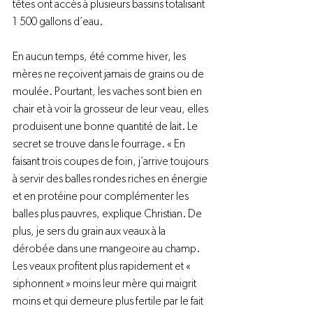
têtes ont accès à plusieurs bassins totalisant 
1 500 gallons d’eau.

En aucun temps, été comme hiver, les 
mères ne reçoivent jamais de grains ou de 
moulée. Pourtant, les vaches sont bien en 
chair et à voir la grosseur de leur veau, elles 
produisent une bonne quantité de lait. Le 
secret se trouve dans le fourrage. « En 
faisant trois coupes de foin, j’arrive toujours 
à servir des balles rondes riches en énergie 
et en protéine pour complémenter les 
balles plus pauvres, explique Christian. De 
plus, je sers du grain aux veaux à la 
dérobée dans une mangeoire au champ. 
Les veaux profitent plus rapidement et « 
siphonnent » moins leur mère qui maigrit 
moins et qui demeure plus fertile par le fait 