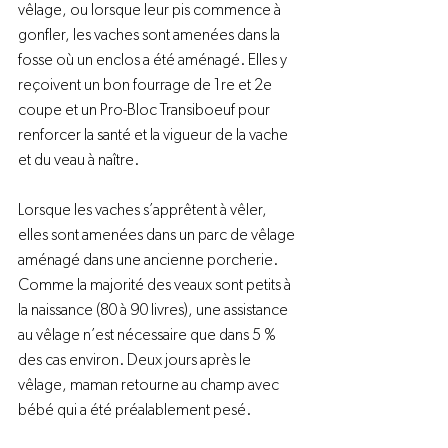
vêlage, ou lorsque leur pis commence à 
gonfler, les vaches sont amenées dans la 
fosse où un enclos a été aménagé. Elles y 
reçoivent un bon fourrage de 1re et 2e 
coupe et un Pro-Bloc Transiboeuf pour 
renforcer la santé et la vigueur de la vache 
et du veau à naître.

Lorsque les vaches s’apprêtent à vêler, 
elles sont amenées dans un parc de vêlage 
aménagé dans une ancienne porcherie. 
Comme la majorité des veaux sont petits à 
la naissance (80 à 90 livres), une assistance 
au vêlage n’est nécessaire que dans 5 % 
des cas environ. Deux jours après le 
vêlage, maman retourne au champ avec 
bébé qui a été préalablement pesé.
