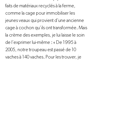
faits de matériaux recyclés à la ferme, 
comme la cage pour immobiliser les 
jeunes veaux qui provient d’une ancienne 
cage à cochon qu’ils ont transformée. Mais 
la crème des exemples, je lui laisse le soin 
de l’exprimer lui-même : « De 1995 à 
2005, notre troupeau est passé de 10 
vaches à 140 vaches. Pour les trouver, je 
lisais les pages nécrologiques des journaux 
pour trouver les bons troupeaux à vendre 
par la succession, souvent à bas prix. Dans 
les cas de divorce aussi les bons troupeaux 
se vendent bien moins chers! Si nous les 
avions payées à leur juste valeur, les 
finances auraient été bien plus serrées. 
L’une dans l’autre, le prix moyen doit 
tourner autour de 800 $ par vache avec 
son veau. C’est payant de rester à l’affût des 