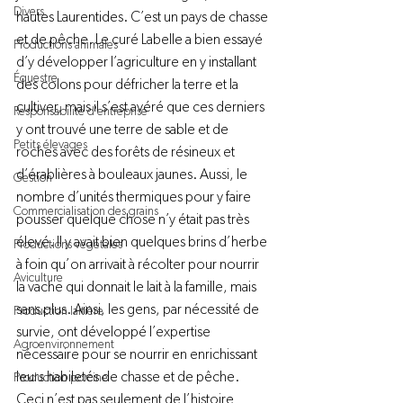
Divers
hautes Laurentides. C’est un pays de chasse 
et de pêche. Le curé Labelle a bien essayé 
Productions animales
d’y développer l’agriculture en y installant 
Équestre
des colons pour défricher la terre et la 
cultiver, mais il s’est avéré que ces derniers 
Responsabilité d'entreprise
y ont trouvé une terre de sable et de 
Petits élevages
roches avec des forêts de résineux et 
d’érablières à bouleaux jaunes. Aussi, le 
Gestion
nombre d’unités thermiques pour y faire 
Commercialisation des grains
pousser quelque chose n’y était pas très 
élevé. Il y avait bien quelques brins d’herbe 
Productions végétales
à foin qu’on arrivait à récolter pour nourrir 
Aviculture
la vache qui donnait le lait à la famille, mais 
sans plus. Ainsi, les gens, par nécessité de 
Production laitière
survie, ont développé l’expertise 
Agroenvironnement
nécessaire pour se nourrir en enrichissant 
leurs habiletés de chasse et de pêche. 
Production porcine
Ceci n’est pas seulement de l’histoire 