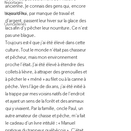
Reportages
ancienne. Je connais des gens qui, encore 
aujourd’hui, par manque de travail et 
Novacultrices
d’argent, passent leur hiver sur la glace des 
Quincailleries
lacs afin d’y pêcher leur nourriture. Ce n’est 
pas une blague.
Toujours est-il que j’ai été élevé dans cette 
culture. Tout le monde n’était pas chasseur 
et pêcheur, mais mon environnement 
proche l’était. J’ai été élevé à étendre des 
collets à lièvre, à attraper des grenouilles et 
à pêcher le « méné » au filet ou à la canne à 
pêche. Vers l’âge de dix ans, j’ai été initié à 
la trappe par mes voisins natifs de l’endroit 
et ayant un sens de la forêt et des animaux 
qui y vivaient. Par la famille, oncle Paul, un 
autre amateur de chasse et pêche, m'a fait 
le cadeau d’un livre intitulé : « Manuel 
pratique du trappeur québécois ». C’était 