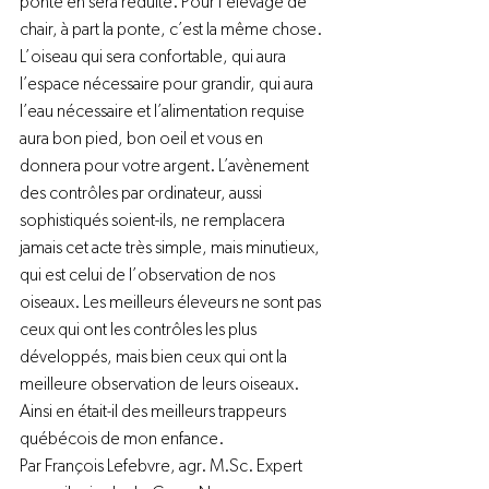
ponte en sera réduite. Pour l’élevage de 
chair, à part la ponte, c’est la même chose. 
L’oiseau qui sera confortable, qui aura 
l’espace nécessaire pour grandir, qui aura 
l’eau nécessaire et l’alimentation requise 
aura bon pied, bon oeil et vous en 
donnera pour votre argent. L’avènement 
des contrôles par ordinateur, aussi 
sophistiqués soient-ils, ne remplacera 
jamais cet acte très simple, mais minutieux, 
qui est celui de l’observation de nos 
oiseaux. Les meilleurs éleveurs ne sont pas 
ceux qui ont les contrôles les plus 
développés, mais bien ceux qui ont la 
meilleure observation de leurs oiseaux.
Ainsi en était-il des meilleurs trappeurs 
québécois de mon enfance.
Par François Lefebvre, agr. M.Sc. Expert 