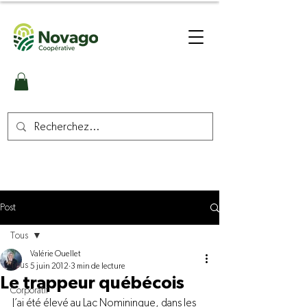
Post
Tous
Valérie Ouellet
Tous
5 juin 2012
3 min de lecture
Le trappeur québécois
Corporatif
J’ai été élevé au Lac Nominingue, dans les 