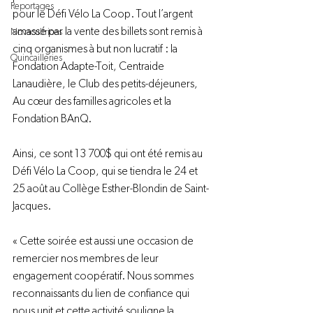
Reportages
pour le Défi Vélo La Coop. Tout l’argent 
amassé par la vente des billets sont remis à 
Novacultrices
cinq organismes à but non lucratif : la 
Quincailleries
Fondation Adapte-Toit, Centraide 
Lanaudière, le Club des petits-déjeuners, 
Au cœur des familles agricoles et la 
Fondation BAnQ.
Ainsi, ce sont 13 700$ qui ont été remis au 
Défi Vélo La Coop, qui se tiendra le 24 et 
25 août au Collège Esther-Blondin de Saint-
Jacques.
« Cette soirée est aussi une occasion de 
remercier nos membres de leur 
engagement coopératif. Nous sommes 
reconnaissants du lien de confiance qui 
nous unit et cette activité souligne la 