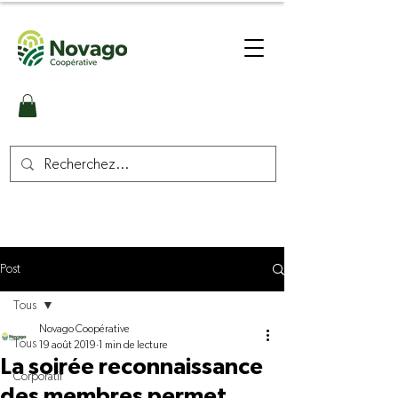
Post
Tous
Novago Coopérative
Tous
19 août 2019
1 min de lecture
La soirée reconnaissance
Corporatif
des membres permet