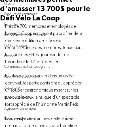
Divers
d'amasser 13 700$ pour le
Productions animales
Défi Vélo La Coop
Équestre
Près de 700 membres et employés de 
Novago Coopérative ont pu profiter de la 
Responsabilité d'entreprise
deuxième édition de la Soirée 
Petits élevages
reconnaissance des membres, tenue dans 
le cadre des Fêtes gourmandes de 
Gestion
Lanaudière le 17 août dernier.
Commercialisation des grains
En plus de se retrouver dans un cadre 
Productions végétales
convivial, les participants ont pu apprécier 
Aviculture
un souper gastronomique misant sur les 
produits locaux, ainsi que d’un spectacle 
Production laitière
fort apprécié de l’humoriste Martin Petit.
Agroenvironnement
Nouveauté cette année, cette soirée 
Production porcine
prenait la forme d’une activité bénéfice 