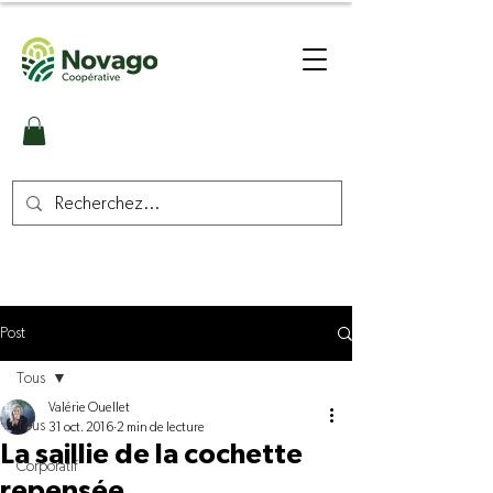
Post
Tous
Valérie Ouellet
Tous
31 oct. 2016
2 min de lecture
La saillie de la cochette
Corporatif
repensée