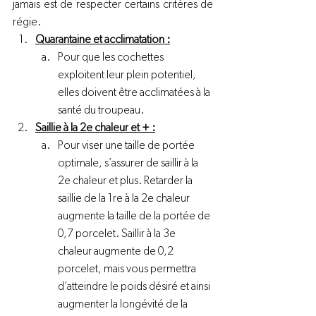
jamais est de respecter certains critères de 
régie.
Quarantaine et acclimatation :
Pour que les cochettes 
exploitent leur plein potentiel, 
elles doivent être acclimatées à la 
santé du troupeau.
Saillie à la 2
e
 chaleur et + :
Pour viser une taille de portée 
optimale, s’assurer de saillir à la 
2
e
 chaleur et plus. Retarder la 
saillie de la 1
re
 à la 2
e
 chaleur 
augmente la taille de la portée de 
0,7 porcelet. Saillir à la 3
e
chaleur augmente de 0,2 
porcelet, mais vous permettra 
d’atteindre le poids désiré et ainsi 
augmenter la longévité de la 