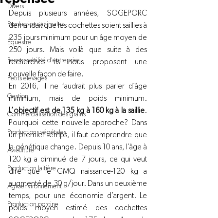
Divers
Depuis plusieurs années, SOGEPORC 
Productions animales
demandait que les cochettes soient saillies à 
235 jours minimum pour un âge moyen de 
Équestre
250 jours. Mais voilà que suite à des 
Responsabilité d'entreprise
recherches ils nous proposent une 
nouvelle façon de faire.
Petits élevages
En 2016, il ne faudrait plus parler d’âge 
Gestion
minimum, mais de poids minimum. 
L’objectif est de 135 kg à 160 kg à la saillie
. 
Commercialisation des grains
Pourquoi cette nouvelle approche? Dans 
Productions végétales
un premier temps, il faut comprendre que 
la génétique change. Depuis 10 ans, l’âge à 
Aviculture
120 kg a diminué de 7 jours, ce qui veut 
Production laitière
dire que le GMQ naissance-120 kg a 
augmenté de 30 g/jour. Dans un deuxième 
Agroenvironnement
temps, pour une économie d’argent. Le 
Production porcine
poids moyen estimé des cochettes 