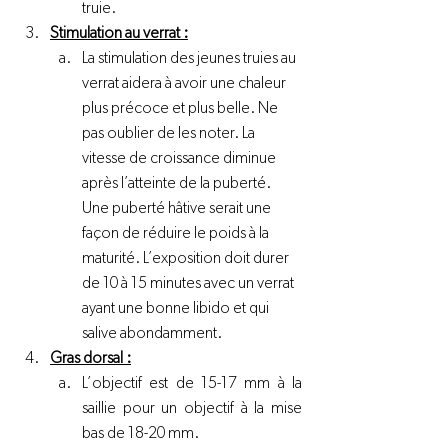
truie.
Stimulation au verrat :
La stimulation des jeunes truies au 
verrat aidera à avoir une chaleur 
plus précoce et plus belle. Ne 
pas oublier de les noter. La 
vitesse de croissance diminue 
après l’atteinte de la puberté. 
Une puberté hâtive serait une 
façon de réduire le poids à la 
maturité. L’exposition doit durer 
de 10 à 15 minutes avec un verrat 
ayant une bonne libido et qui 
salive abondamment.
Gras dorsal :
L’objectif est de 15-17 mm à la 
saillie pour un objectif à la mise 
bas de 18-20 mm.