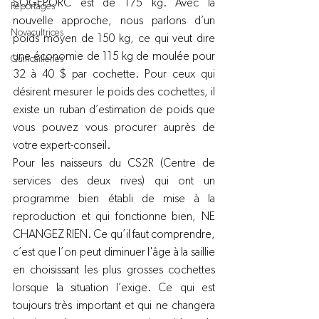
SOGEPORC est de 175 kg. Avec la 
Reportages
nouvelle approche, nous parlons d’un 
Novacultrices
poids moyen de 150 kg, ce qui veut dire 
une économie de 115 kg de moulée pour 
Quincailleries
32 à 40 $ par cochette. Pour ceux qui 
désirent mesurer le poids des cochettes, il 
existe un ruban d’estimation de poids que 
vous pouvez vous procurer auprès de 
votre expert-conseil.
Pour les naisseurs du CS2R (Centre de 
services des deux rives) qui ont un 
programme bien établi de mise à la 
reproduction et qui fonctionne bien, NE 
CHANGEZ RIEN. Ce qu’il faut comprendre, 
c’est que l’on peut diminuer l'âge à la saillie 
en choisissant les plus grosses cochettes 
lorsque la situation l’exige. Ce qui est 
toujours très important et qui ne changera 