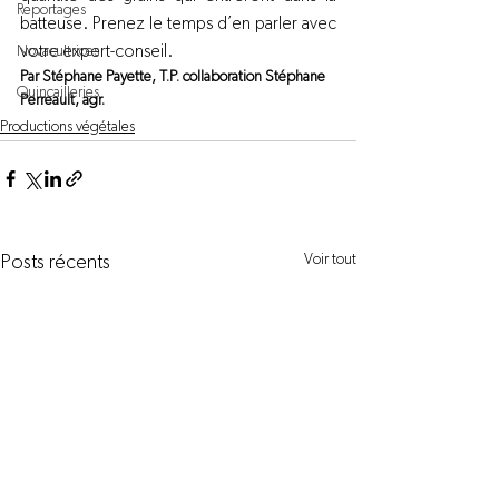
Reportages
batteuse. Prenez le temps d’en parler avec 
votre expert-conseil.
Novacultrices
Par Stéphane Payette, T.P. collaboration Stéphane 
Quincailleries
Perreault, agr.
Productions végétales
Voir tout
Posts récents