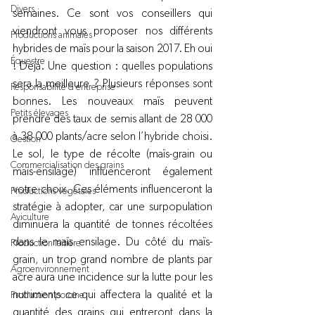
Divers
semaines. Ce sont vos conseillers qui 
viendront vous proposer nos différents 
Productions animales
hybrides de maïs pour la saison 2017. Eh oui 
Équestre
! Déjà. Une question : quelles populations 
sera la meilleure ? Plusieurs réponses sont 
Responsabilité d'entreprise
bonnes. Les nouveaux maïs peuvent 
Petits élevages
prendre des taux de semis allant de 28 000 
à 38 000 plants/acre selon l’hybride choisi. 
Gestion
Le sol, le type de récolte (maïs-grain ou 
Commercialisation des grains
maïs-ensilage) influenceront également 
votre choix. Ces éléments influenceront la 
Productions végétales
stratégie à adopter, car une surpopulation 
Aviculture
diminuera la quantité de tonnes récoltées 
dans le maïs ensilage. Du côté du maïs-
Production laitière
grain, un trop grand nombre de plants par 
Agroenvironnement
acre aura une incidence sur la lutte pour les 
nutriments ce qui affectera la qualité et la 
Production porcine
quantité des grains qui entreront dans la 