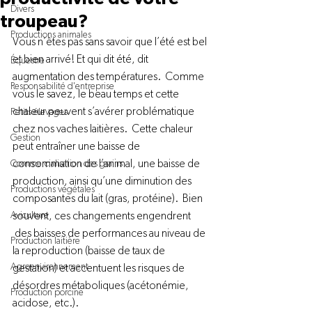
Divers
troupeau?
Productions animales
Vous n’êtes pas sans savoir que l’été est bel 
et bien arrivé! Et qui dit été, dit 
Équestre
augmentation des températures.  Comme 
Responsabilité d'entreprise
vous le savez, le beau temps et cette 
chaleur peuvent s’avérer problématique 
Petits élevages
chez nos vaches laitières.  Cette chaleur 
Gestion
peut entraîner une baisse de 
consommation de l’animal, une baisse de 
Commercialisation des grains
production, ainsi qu’une diminution des 
Productions végétales
composantes du lait (gras, protéine).  Bien 
Aviculture
souvent, ces changements engendrent 
 des baisses de performances au niveau de 
Production laitière
la reproduction (baisse de taux de 
Agroenvironnement
gestation) et accentuent les risques de 
désordres métaboliques (acétonémie, 
Production porcine
acidose, etc.).
