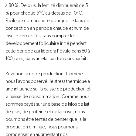
à 80 %. De plus, la fertilité diminuerait de 5 
% pour chaque 5°C au-dessus de 10°C. 
Facile de comprendre pourquoi le taux de 
conception en période chaude et humide 
frise le zéro. C’est sans compter le 
développement folliculaire initié pendant 
cette période qui libérera l’ovule dans 80 à 
100 jours, dans un état pas toujours parfait.

Revenons à notre production. Comme 
nous l’avons observé, le stress thermique a 
une influence sur la baisse de production et 
la baisse de consommation. Comme nous 
sommes payés sur une base de kilos de lait, 
de gras, de protéine et de lactose, nous 
pourrions être tentés de penser que, si la 
production diminue, nous pourrions 
compenser en augmentant nos 