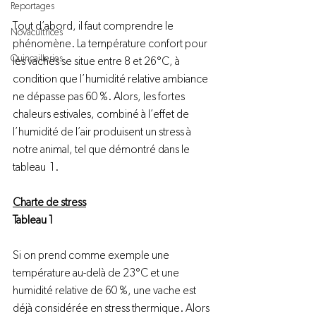
Reportages
Tout d’abord, il faut comprendre le 
Novacultrices
phénomène. La température confort pour 
Quincailleries
les vaches se situe entre 8 et 26°C, à 
condition que l’humidité relative ambiance 
ne dépasse pas 60 %. Alors, les fortes 
chaleurs estivales, combiné à l’effet de 
l’humidité de l’air produisent un stress à 
notre animal, tel que démontré dans le 
tableau  1.

Charte de stress
Tableau 1
Si on prend comme exemple une 
température au-delà de 23°C et une 
humidité relative de 60 %, une vache est 
déjà considérée en stress thermique. Alors 