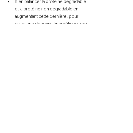
Bien balancer la protéine dégradable 
et la protéine non dégradable en 
augmentant cette dernière, pour 
éviter une dépense énergétique trop 
forte du rumen.
Concentrer la protéine et l’énergie, 
car à la suite de la baisse de 
consommation volontaire de matière 
sèche, nous devons dans la mesure 
du possible combler les besoins de 
l’animal.
Une énergie sous forme de gras 
protégé pourra aider à combler ce 
déficit, par exemple le supplément 
Synchro 3213V. Ce supplément est 
additionné d’ingrédients favorisants le 
maintien de vos composantes.