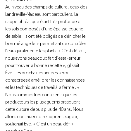
Au niveau des champs de culture, ceux des 
Landreville-Nadeau sont particuliers. La 
nappe phréatique étant très profonde et 
les sols composés d’une épaisse couche 
de sable, ils ont été obligés de dénicher le 
bon mélange leur permettant de contrôler 
l’eau qui alimente les plants. « C’est délicat, 
nous avons beaucoup fait d’essai-erreur 
pour trouver la bonne recette », glissait 
Ève. Les prochaines années seront 
consacrées à améliorer les connaissances 
et les techniques de travail à la ferme . « 
Nous sommes très conscients que les 
producteurs les plus aguerris pratiquent 
cette culture depuis plus de 40 ans. Nous 
allons continuer notre apprentissage », 
soulignait Ève. « C’est un beau défi », 