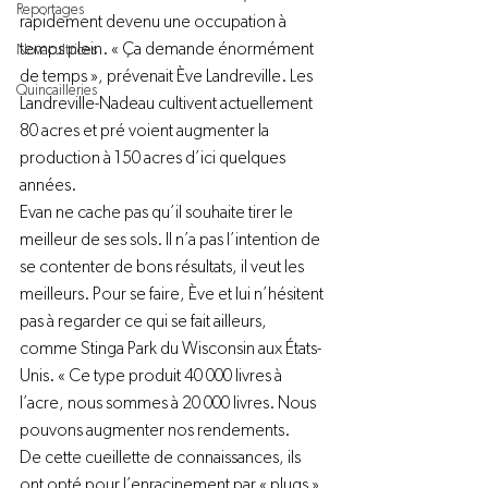
Reportages
rapidement devenu une occupation à 
temps plein. « Ça demande énormément 
Novacultrices
de temps », prévenait Ève Landreville. Les 
Quincailleries
Landreville-Nadeau cultivent actuellement 
80 acres et pré voient augmenter la 
production à 150 acres d’ici quelques 
années.
Evan ne cache pas qu’il souhaite tirer le 
meilleur de ses sols. Il n’a pas l’intention de 
se contenter de bons résultats, il veut les 
meilleurs. Pour se faire, Ève et lui n’hésitent 
pas à regarder ce qui se fait ailleurs, 
comme Stinga Park du Wisconsin aux États-
Unis. « Ce type produit 40 000 livres à 
l’acre, nous sommes à 20 000 livres. Nous 
pouvons augmenter nos rendements.
De cette cueillette de connaissances, ils 
ont opté pour l’enracinement par « plugs » 