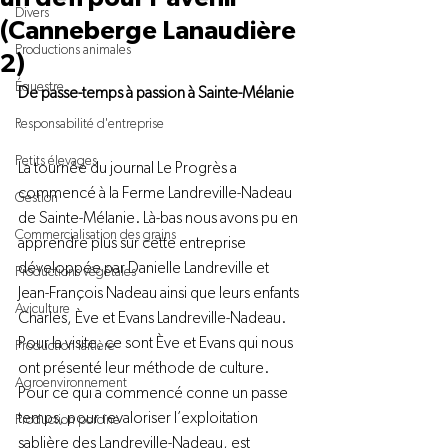
Divers
(Canneberge Lanaudière
Productions animales
2)
Équestre
De passe-temps à passion à Sainte-Mélanie
Responsabilité d'entreprise
Petits élevages
La tournée du journal Le Progrès a 
commencé à la Ferme Landreville-Nadeau 
Gestion
de Sainte-Mélanie. Là-bas nous avons pu en 
Commercialisation des grains
apprendre plus sur cette entreprise 
développée par Danielle Landreville et 
Productions végétales
Jean-François Nadeau ainsi que leurs enfants 
Aviculture
Charles, Ève et Evans Landreville-Nadeau. 
Pour la visite, ce sont Ève et Evans qui nous 
Production laitière
ont présenté leur méthode de culture. 
Agroenvironnement
Pour ce qui a commencé conne un passe 
temps, pour revaloriser l’exploitation 
Production porcine
sablière des Landreville-Nadeau, est 