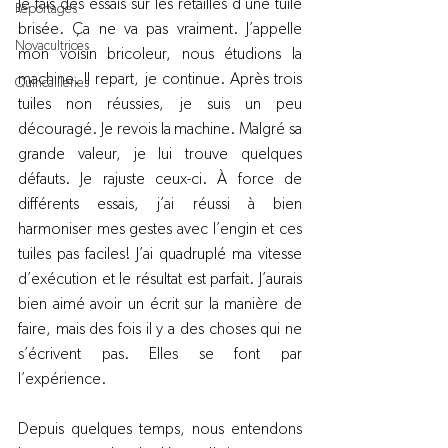
Je fais des essais sur les retailles d’une tuile 
Reportages
brisée. Ça ne va pas vraiment. J’appelle 
Novacultrices
mon voisin bricoleur, nous étudions la 
machine. Il repart, je continue. Après trois 
Quincailleries
tuiles non réussies, je suis un peu 
découragé. Je revois la machine. Malgré sa 
grande valeur, je lui trouve quelques 
défauts. Je rajuste ceux-ci. À force de 
différents essais, j’ai réussi à bien 
harmoniser mes gestes avec l’engin et ces 
tuiles pas faciles! J’ai quadruplé ma vitesse 
d’exécution et le résultat est parfait. J’aurais 
bien aimé avoir un écrit sur la manière de 
faire, mais des fois il y a des choses qui ne 
s’écrivent pas. Elles se font par 
l’expérience.
Depuis quelques temps, nous entendons 