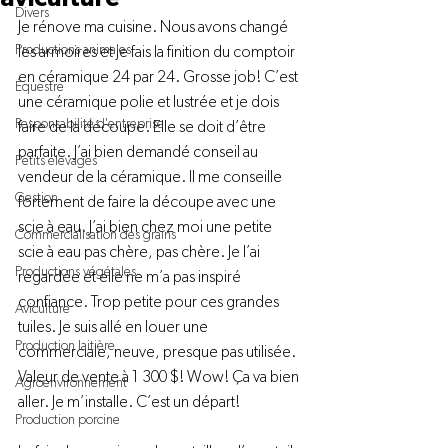
Divers
Je rénove ma cuisine. Nous avons changé 
Productions animales
les armoires et je fais la finition du comptoir 
en céramique 24 par 24. Grosse job! C’est 
Équestre
une céramique polie et lustrée et je dois 
Responsabilité d'entreprise
faire de la découpe. Elle se doit d’être 
parfaite. J’ai bien demandé conseil au 
Petits élevages
vendeur de la céramique. Il me conseille 
Gestion
fortement de faire la découpe avec une 
scie à eau. J’ai bien chez moi une petite 
Commercialisation des grains
scie à eau pas chère, pas chère. Je l’ai 
Productions végétales
regardée et elle ne m’a pas inspiré 
confiance. Trop petite pour ces grandes 
Aviculture
tuiles. Je suis allé en louer une 
Production laitière
commerciale, neuve, presque pas utilisée. 
Valeur de vente à 1 300 $! Wow! Ça va bien 
Agroenvironnement
aller. Je m’installe. C’est un départ!
Production porcine