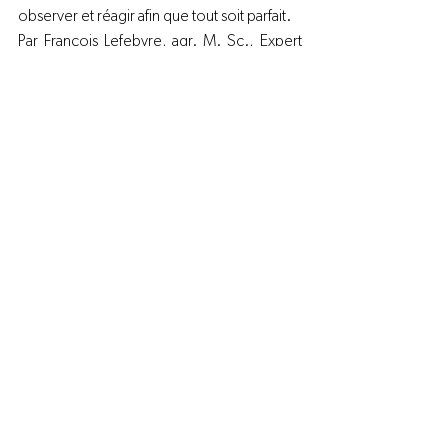
observer et réagir afin que tout soit parfait.
Par François Lefebvre, agr. M. Sc., Expert 
conseil avicole, 
La Coop Novago
Aviculture
Voir tout
Posts récents