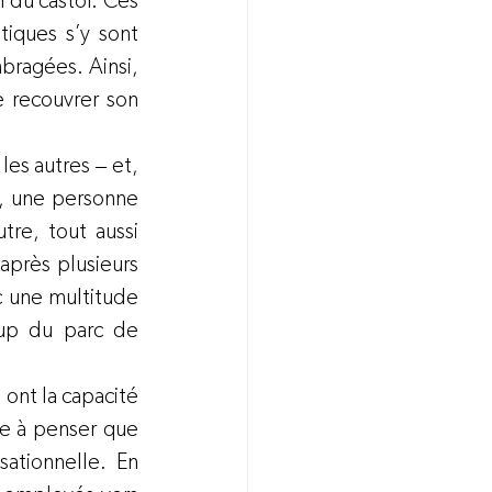
 du castor. Ces 
iques s’y sont 
ragées. Ainsi, 
 recouvrer son 
es autres ‒ et, 
, une personne 
re, tout aussi 
près plusieurs 
 une multitude 
oup du parc de 
nt la capacité 
ce à penser que 
ationnelle. En 