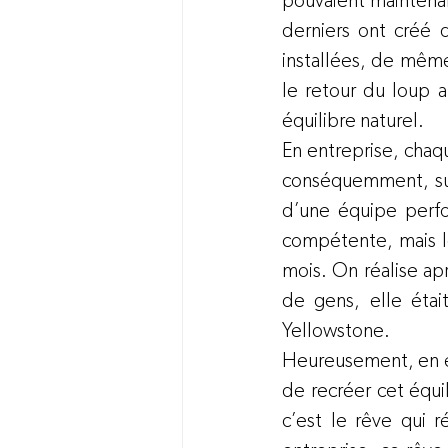
pouvaient maintenan
derniers ont créé d
installées, de même
le retour du loup a
équilibre naturel.
En entreprise, chaqu
conséquemment, sur
d’une équipe perfo
compétente, mais le
mois. On réalise ap
de gens, elle étai
Yellowstone.
Heureusement, en en
de recréer cet équi
c’est le rêve qui r