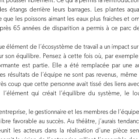
t pousser librement. Ce qui a permis la réintroduction
es étangs derrière leurs barrages. Les plantes aquat
 que les poissons aimant les eaux plus fraiches et omb
près 65 années de disparition a permis à ce parc de
e élément de l’écosystème de travail a un impact sur l
 son équilibre. Pensez à cette fois où, par exemple
rmante est partie. Elle a été remplacée par une aut
s résultats de l’équipe ne sont pas revenus, même a
rès coup que cette personne avait tissé des liens avec
t l’élément qui créait l’équilibre du système, le l
treprise, le gestionnaire et les membres de l’équipe o
libre favorable au succès. Au théâtre, j’aurais tendan
éunit les acteurs dans la réalisation d’une pièce sens