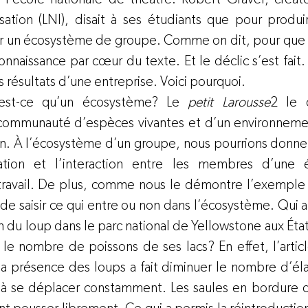
sation (LNI), disait à ses étudiants que pour produi
réer un écosystème de groupe. Comme on dit, pour que l
onnaissance par cœur du texte. Et le déclic s’est fait
es résultats d’une entreprise. Voici pourquoi.
est-ce qu’un écosystème? Le 
petit Larousse
2
 le 
e communauté d’espèces vivantes et d’un environneme
n. À l’écosystème d’un groupe, nous pourrions donner l
ciation et l’interaction entre les membres d’une 
avail. De plus, comme nous le démontre l’exemple sui
de saisir ce qui entre ou non dans l’écosystème. Qui au
n du loup dans le parc national de Yellowstone aux États
 le nombre de poissons de ses lacs? En effet, l’artic
a présence des loups a fait diminuer le nombre d’él
 à se déplacer constamment. Les saules en bordure d