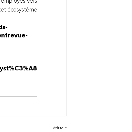
s employés vers 
cet écosystème 
ds-
ntrevue-
osyst%C3%A8
Voir tout