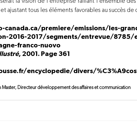
serait la vision de l’entreprise ralliant l’ensemble de
et ajustant tous les éléments favorables au succès de 
dio-canada.ca/premiere/emissions/les-gran
son-2016-2017/segments/entrevue/8785/e
agne-franco-nuovo 
llustré
, 2001. Page 361
rousse.fr/encyclopedie/divers/%C3%A9c
an Master, Directeur développement des affaires et communication