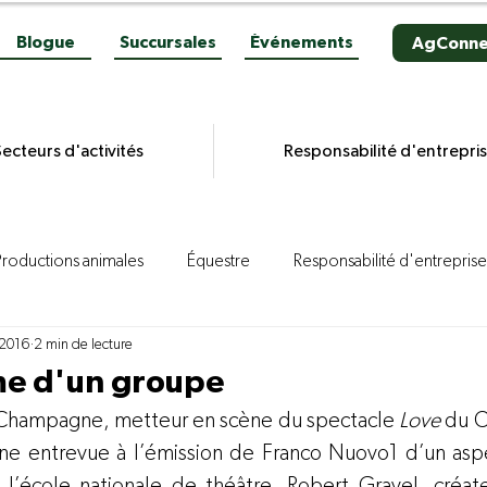
Blogue
Succursales
Événements
AgConne
ecteurs d'activités
Responsabilité d'entrepri
Productions animales
Équestre
Responsabilité d'entreprise
 2016
2 min de lecture
es grains
Productions végétales
Aviculture
Productio
me d'un groupe
c Champagne, metteur en scène du spectacle 
Love
 du C
ion porcine
Reportages
Novacultrices
Quincaillerie
une entrevue à l’émission de Franco Nuovo
1
 d’un asp
 l’école nationale de théâtre. Robert Gravel, créate