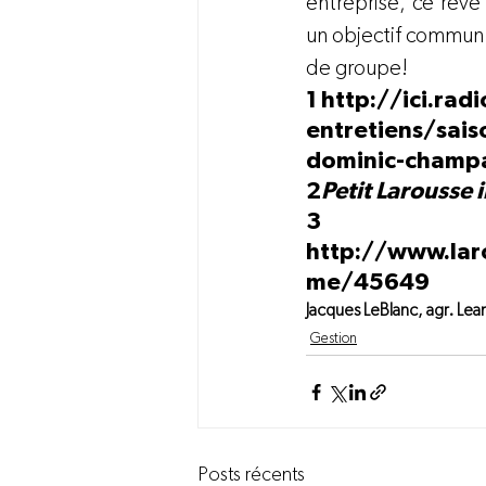
entreprise, ce rêve 
un objectif commun 
de groupe!
1 
http://ici.ra
entretiens/sai
dominic-champ
2
Petit Larousse i
3 
http://www.la
me/45649
Jacques LeBlanc, agr. Le
Gestion
Posts récents