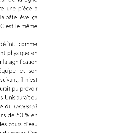
re une pièce à 
a pâte lève, ça 
. C’est le même 
définit comme 
nt physique en 
a signification 
équipe et son 
vant, il n’est 
rait pu prévoir 
-Unis aurait eu 
le du 
Larousse
3
ans de 50 % en 
es cours d’eau 