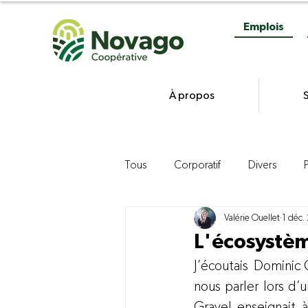
Emplois
À propos
S
Tous
Corporatif
Divers
Valérie Ouellet
1 déc.
Gestion
Commercialisation d
L'écosystè
J’écoutais  Domini
Agroenvironnement
Product
nous parler lors d’
Gravel enseignait à