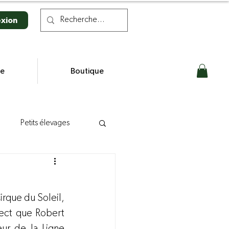
xion
se
Boutique
Petits élevages
n laitière
irque du Soleil, 
s
ect que Robert 
ur de la Ligne 