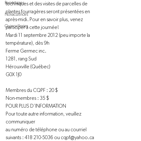
Reportages
techniques et des visites de parcelles de 
plantes fourragères seront présentées en 
Novacultrices
après-midi. Pour en savoir plus, venez 
Quincailleries
participer à cette journée!

Mardi 11 septembre 2012 (peu importe la 
température), dès 9h

Ferme Germec inc.

1281, rang Sud

Hérouxville (Québec)

G0X 1J0

Membres du CQPF : 20 $

Non-membres : 35 $

POUR PLUS D’INFORMATION

Pour toute autre information, veuillez 
communiquer

au numéro de téléphone ou au courriel

suivants : 418 210-5036 ou cqpf@yahoo.ca
