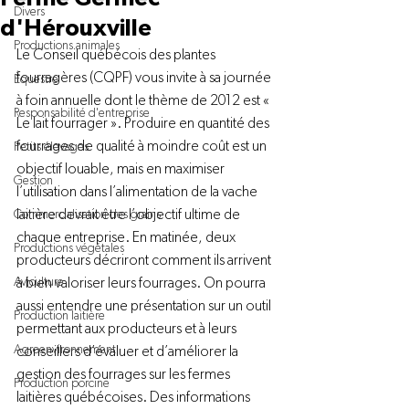
Divers
d'Hérouxville
Productions animales
Le Conseil québécois des plantes 
fourragères (CQPF) vous invite à sa journée 
Équestre
à foin annuelle dont le thème de 2012 est « 
Responsabilité d'entreprise
Le lait fourrager ». Produire en quantité des 
fourrages de qualité à moindre coût est un 
Petits élevages
objectif louable, mais en maximiser 
Gestion
l’utilisation dans l’alimentation de la vache 
laitière devrait être l’objectif ultime de 
Commercialisation des grains
chaque entreprise. En matinée, deux 
Productions végétales
producteurs décriront comment ils arrivent 
Aviculture
à bien valoriser leurs fourrages. On pourra 
aussi entendre une présentation sur un outil 
Production laitière
permettant aux producteurs et à leurs 
Agroenvironnement
conseillers d’évaluer et d’améliorer la 
gestion des fourrages sur les fermes 
Production porcine
laitières québécoises. Des informations 