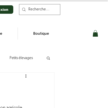
xion
se
Boutique
Petits élevages
n laitière
s
n agricole, 