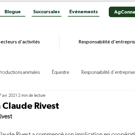
Blogue
Succursales
Événements
AgConne
ecteurs d'activités
Responsabilité d'entrepri
Productions animales
Équestre
Responsabilité d'entreprise
7 avr. 2021
2 min de lecture
es grains
Productions végétales
Aviculture
Productio
Claude Rivest
ivest
ion porcine
Reportages
Novacultrices
Quincaillerie
laude Rivest a commencé son implication en coopératio