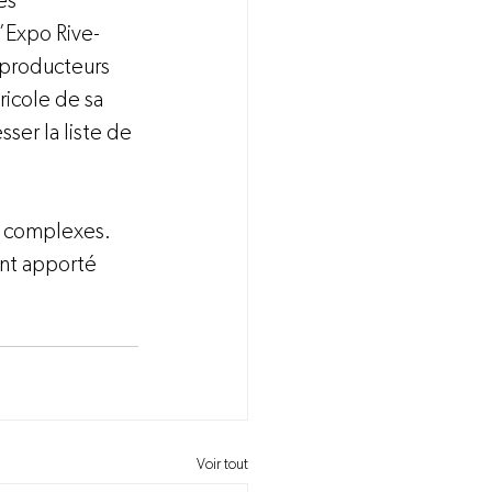
es 
’Expo Rive-
 producteurs 
icole de sa 
ser la liste de 
s complexes. 
ont apporté 
Voir tout