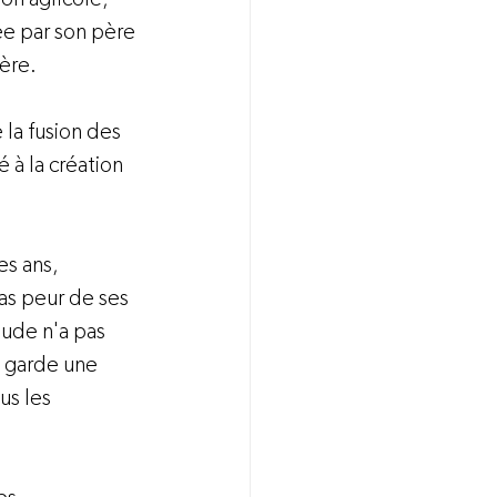
ée par son père 
ère.
 la fusion des 
 à la création 
s ans, 
as peur de ses 
laude n'a pas 
n garde une 
us les 