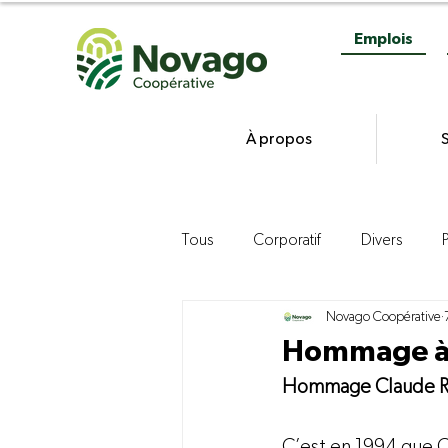
Emplois
À propos
S
Tous
Corporatif
Divers
Novago Coopérative
Gestion
Commercialisation d
Hommage à 
Hommage Claude R
Agroenvironnement
Product
C’est en 1994 que C