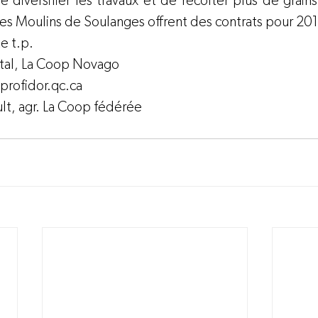
de diversifier les travaux et de récolter plus de grai
 les Moulins de Soulanges offrent des contrats pour 20
e t.p.
al, L
a Coop Novago
rofidor.qc.ca
lt, agr. La Coop fédérée