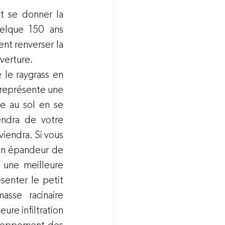
t se donner la 
elque 150 ans 
t renverser la 
verture.
le raygrass en 
l représente une 
e au sol en se 
ndra de votre 
iendra. Si vous 
un épandeur de 
 une meilleure 
senter le petit 
sse racinaire 
ure infiltration 