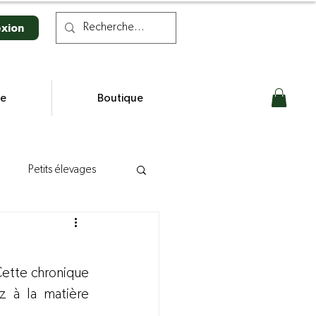
xion
se
Boutique
Petits élevages
n laitière
Cette chronique 
s
 à la matière 