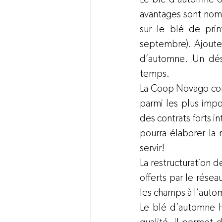
avantages sont nomb
sur le blé de prin
septembre). Ajoutez
d’automne. Un désh
temps.
La Coop Novago com
parmi les plus impo
des contrats forts i
pourra élaborer la 
servir!
La restructuration d
offerts par le résea
les champs à l’autom
Le blé d’automne H