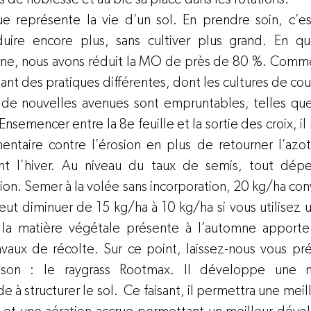
e représente la vie d’un sol. En prendre soin, c’es
duire encore plus, sans cultiver plus grand. En qu
ne, nous avons réduit la MO de près de 80 %. Commen
nt des pratiques différentes, dont les cultures de cou
de nouvelles avenues sont empruntables, telles que 
. Ensemencer entre la 8
e
 feuille et la sortie des croix, i
ntaire contre l’érosion en plus de retourner l’azot
t l’hiver. Au niveau du taux de semis, tout dépe
on. Semer à la volée sans incorporation, 20 kg/ha conv
peut diminuer de 15 kg/ha à 10 kg/ha si vous utilisez 
, la matière végétale présente à l’automne apporte
ravaux de récolte. Sur ce point, laissez-nous vous pré
son : le raygrass Rootmax. Il développe une ma
 à structurer le sol.  Ce faisant, il permettra une meille