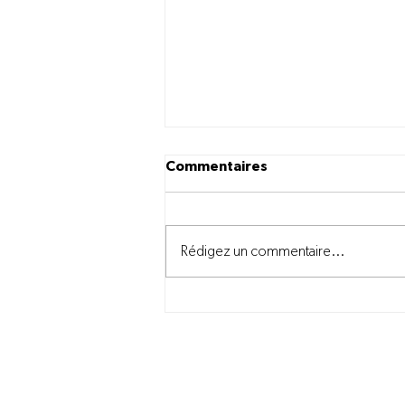
Commentaires
Rédigez un commentaire...
Nos équipes mobilisées à
vous servir malgré
l'incendie à Louiseville
Nous joindre
information@novago.coop