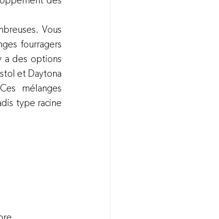
eloppement des 
breuses. Vous 
es fourragers 
y a des options 
stol et Daytona 
 Ces mélanges 
is type racine 
mbre