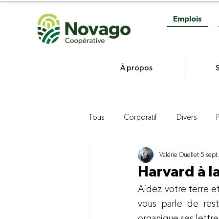
Emplois
À propos
S
Tous
Corporatif
Divers
Valérie Ouellet
5 sept
Gestion
Commercialisation d
Harvard à l
Aidez votre terre e
Agroenvironnement
Product
vous parle de res
organique ses lettre