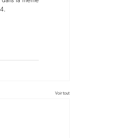
ns dans la même 
14.
Voir tout