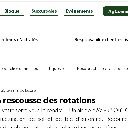
Blogue
Succursales
Événements
AgConne
ecteurs d'activités
Responsabilité d'entrepri
Productions animales
Équestre
Responsabilité d'entreprise
. 2013
3 min de lecture
es grains
Productions végétales
Aviculture
Productio
a rescousse des rotations
t votre terre vous le rendra… Un air de déjà vu? Oui! 
ion porcine
Reportages
Novacultrices
Quincaillerie
tructuration de sol et de blé d’automne. Redonnez
s de noblesse et au blé sa place dans les rotations.