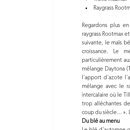
Raygrass Rootmax   
Regardons plus en 
raygrass Rootmax et 
suivante, le maïs b
croissance. Le mé
particulièrement aux
mélange Daytona (Ti
l’apport d’azote l’a
mélange avec le ra
intercalaire où le T
trop alléchantes de
coup du siècle… ». L
Du blé au menu
Le blé d’automne oc