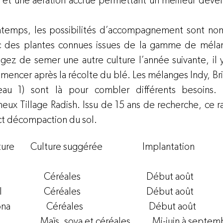
l et une aération accrue permettant un meilleur dév
ntemps, les possibilités d’accompagnement sont nom
c des plantes connues issues de la gamme de mélang
sagez de semer une autre culture l’année suivante, il 
mencer après la récolte du blé. Les mélanges Indy, Bri
leau 1) sont là pour combler différents besoins.
ux Tillage Radish. Issu de 15 ans de recherche, ce rad
ct décompaction du sol.
                Céréales                                 Début août
               Céréales                                 Début août
             Céréales                                 Début août
                    Maïs, soya et céréales           Mi-juin à septe