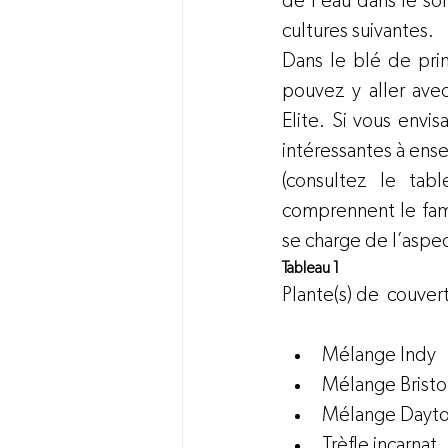
de l’eau dans le so
cultures suivantes.
Dans le blé de pri
pouvez y aller ave
Elite. Si vous envi
intéressantes à ense
(consultez le tab
comprennent le fame
se charge de l’aspe
Tableau 1
Mélange Indy         
Mélange Bristol      
Mélange Daytona     
Trèfle incarnat   