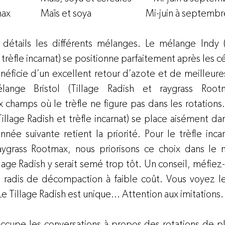
            Maïs et soya                           Mi-juin à septemb
détails les différents mélanges. Le mélange Indy (T
trèfle incarnat) se positionne parfaitement après les cé
énéficie d’un excellent retour d’azote et de meilleure
lange Bristol (Tillage Radish et raygrass Rootm
 champs où le trèfle ne figure pas dans les rotations.
llage Radish et trèfle incarnat) se place aisément da
nnée suivante retient la priorité. Pour le trèfle inca
ygrass Rootmax, nous priorisons ce choix dans le m
illage Radish y serait semé trop tôt. Un conseil, méfiez-
 radis de décompaction à faible coût. Vous voyez le p
e Tillage Radish est unique... Attention aux imitations.
cupe les conversations à propos des rotations de plu