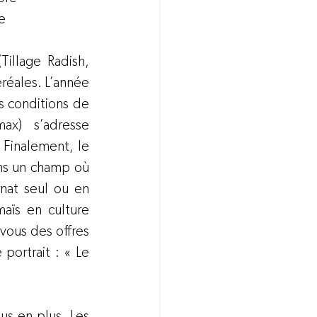
re
illage Radish, 
réales. L’année 
s conditions de 
ax) s’adresse 
 Finalement, le 
ns un champ où 
rnat seul ou en 
aïs en culture 
vous des offres 
ortrait : « Le 
s en plus. Les 