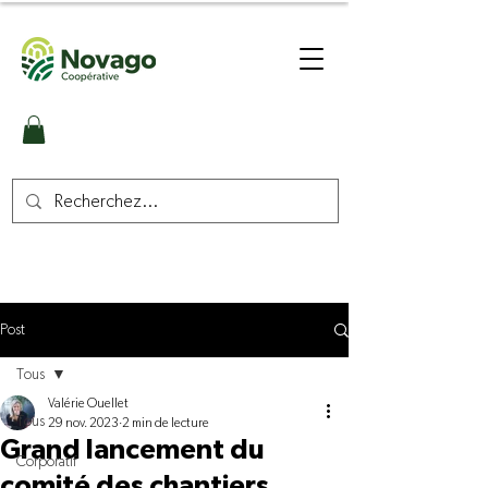
Post
Tous
Valérie Ouellet
Tous
29 nov. 2023
2 min de lecture
Grand lancement du
Corporatif
comité des chantiers