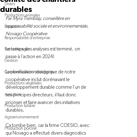
Divers
durables
Productions animales
Par
 Myra Tremblay, conseillère en 
responsabilité sociale et environnementale, 
Équestre
Novago Coopérative
Responsabilité d'entreprise
Le temps des analyses est terminé, on 
Petits élevages
passe à l’action en 2024!

Gestion
La planification stratégique de notre 
Commercialisation des grains
coopérative inclut dorénavant le 
Productions végétales
développement durable comme l’un de 
Aviculture
ses principes directeurs, il faut donc 
prioriser et faire avancer des initiatives 
Production laitière
durables.

Agroenvironnement
Ça tombe bien, car la firme COESIO, avec 
Production porcine
qui Novago a effectué divers diagnostics 