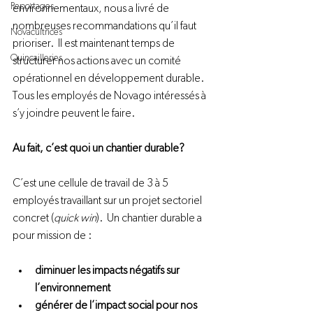
Reportages
environnementaux, nous a livré de 
nombreuses recommandations qu’il faut 
Novacultrices
prioriser.  Il est maintenant temps de 
Quincailleries
structurer nos actions avec un comité 
opérationnel en développement durable.  
Tous les employés de Novago intéressés à 
s’y joindre peuvent le faire.

Au fait, c’est quoi un chantier durable?
C’est une cellule de travail de 3 à 5 
employés travaillant sur un projet sectoriel 
concret (
quick win
).  Un chantier durable a 
diminuer les impacts négatifs sur 
l’environnement
générer de l’impact social pour nos 