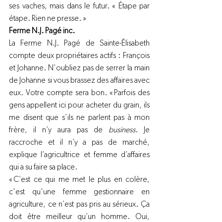
ses vaches, mais dans le futur. « Étape par 
étape. Rien ne presse. »
Ferme N.J. Pagé inc. 
La Ferme N.J. Pagé de Sainte-Élisabeth 
compte deux propriétaires actifs : François 
et Johanne. N’oubliez pas de serrer la main 
de Johanne si vous brassez des affaires avec 
eux. Votre compte sera bon. « Parfois des 
gens appellent ici pour acheter du grain, ils 
me disent que s’ils ne parlent pas à mon 
frère, il n’y aura pas de 
business
. Je 
raccroche et il n’y a pas de marché, 
explique l’agricultrice et femme d’affaires 
qui a su faire sa place.
« C’est ce qui me met le plus en colère, 
c'est qu'une femme gestionnaire en 
agriculture, ce n’est pas pris au sérieux. Ça 
doit être meilleur qu’un homme. Oui, 