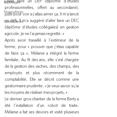
j’allais faire un DEP (diplôme d’études 
Reportages
professionnelles, offert au secondaire), 
Novacultrices
juste pour voir si j’allais aimer ça. Il m’a lancé 
un défi. Il m’a suggéré d’aller faire un DEC 
Quincailleries
(diplôme d’études collégiales) en gestion 
agricole. Je ne l’ai jamais regretté. »
Après avoir travaillé à l’extérieur de la 
ferme, pour « prouver que j’étais capable 
de faire ça », Mélanie a intégré la ferme 
familiale. Au fil des ans, elle s’est chargée 
de la gestion des vaches, des champs, des 
employés et plus récemment de la 
comptabilité. Elle se décrit comme une 
gestionnaire prudente. « Je veux savoir si j’ai 
les moyens de réaliser mes projets. »
Le dernier gros chantier de la ferme Berty a 
été l’installation d’un robot de traite. 
Mélanie a fait ses devoirs et visité plusieurs 