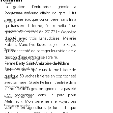
Divers
La gestion d’entreprise agricole a 
Productions animales
longtemps été une affaire de gars. Il fut 
même une époque où un père, sans fils à 
Équestre
qui transférer la ferme, s’en remettait à un 
Responsabilité d'entreprise
gendre. Qu’en est-il en 2017? Le 
Progrès 
a 
discuté avec trois Lanaudoises, Mélanie 
Petits élevages
Robert, Marie-Ève Rivest et Joanne Pagé, 
Gestion
qui ont accepté de partager leur vision de la 
gestion d’une entreprise agraire.
Commercialisation des grains
Ferme Berty, Saint-Ambroise-de-Kildare
Productions végétales
Mélanie Robert opère une ferme laitière de 
quelque 50 vaches laitières en copropriété 
Aviculture
avec sa mère, Gisèle Pellerin. L’entrée dans 
Production laitière
le monde de la gestion agricole n’a pas été 
une promenade dans un parc pour 
Agroenvironnement
Mélanie. « Mon père ne me voyait pas 
Production porcine
vraiment en agriculture. Je lui ai dit que 