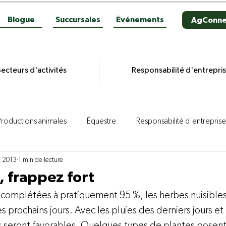
Blogue
Succursales
Événements
AgConne
ecteurs d'activités
Responsabilité d'entrepri
Productions animales
Équestre
Responsabilité d'entreprise
i 2013
1 min de lecture
es grains
Productions végétales
Aviculture
Productio
, frappez fort
complétées à pratiquement 95 %, les herbes nuisibles
ion porcine
Reportages
Novacultrices
Quincaillerie
s prochains jours. Avec les pluies des derniers jours et 
ons seront favorables. Quelques types de plantes posen