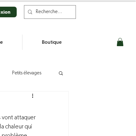
xion
se
Boutique
Petits élevages
n laitière
 vont attaquer 
s
la chaleur qui 
t problème, 