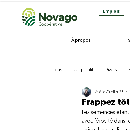
Emplois
À propos
S
Tous
Corporatif
Divers
Valérie Ouellet
28 ma
Gestion
Commercialisation d
Frappez tôt
Les semences étant 
Agroenvironnement
Product
avec férocité dans le
arrive, les conditi