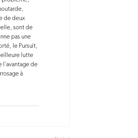
 moutarde, 
ce de deux 
elle, sont de 
onne pas une 
té, le Pursuit, 
illeure lutte 
e l’avantage de 
rrosage à 