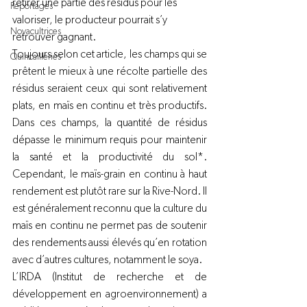
retirer une partie des résidus pour les 
Reportages
valoriser, le producteur pourrait s’y 
Novacultrices
retrouver gagnant. 
Toujours selon cet article, les champs qui se 
Quincailleries
prêtent le mieux à une récolte partielle des 
résidus seraient ceux qui sont relativement 
plats, en maïs en continu et très productifs. 
Dans ces champs, la quantité de résidus 
dépasse le minimum requis pour maintenir 
la santé et la productivité du sol*. 
Cependant, le maïs-grain en continu à haut 
rendement est plutôt rare sur la Rive-Nord. Il 
est généralement reconnu que la culture du 
maïs en continu ne permet pas de soutenir 
des rendements aussi élevés qu’en rotation 
avec d’autres cultures, notamment le soya. 
L’IRDA (Institut de recherche et de 
développement en agroenvironnement) a 