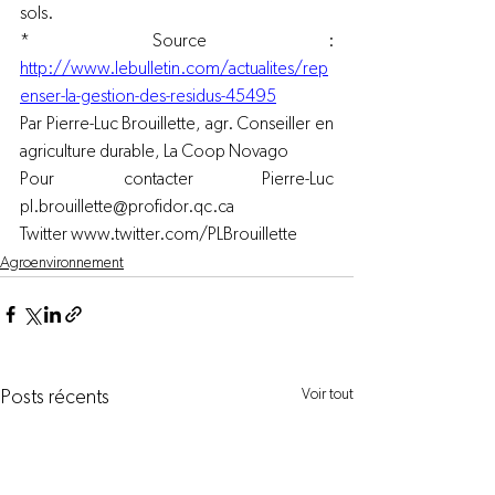
sols. 
* Source : 
http://www.lebulletin.com/actualites/rep
enser-la-gestion-des-residus-45495
Par Pierre-Luc Brouillette, agr. Conseiller en 
agriculture durable, 
La Coop Novago
Pour contacter Pierre-Luc 
pl.brouillette@profidor.qc.ca
Twitter 
www.twitter.com/PLBrouillette
Agroenvironnement
Voir tout
Posts récents