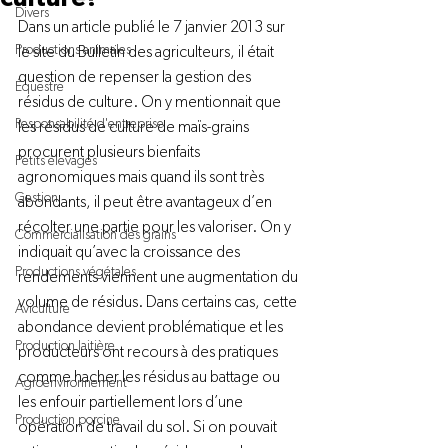
Divers
Dans un article publié le 7 janvier 2013 sur 
Productions animales
le 
site du Bulletin des agriculteurs
, il était 
question de repenser la gestion des 
Équestre
résidus de culture. On y mentionnait que 
Responsabilité d'entreprise
les résidus de culture de maïs-grains 
procurent plusieurs bienfaits 
Petits élevages
agronomiques mais quand ils sont très 
Gestion
abondants, il peut être avantageux d’en 
récolter une partie pour les valoriser. On y 
Commercialisation des grains
indiquait qu’avec la croissance des 
Productions végétales
rendements viennent une augmentation du 
volume de résidus. Dans certains cas, cette 
Aviculture
abondance devient problématique et les 
Production laitière
producteurs ont recours à des pratiques 
comme hacher les résidus au battage ou 
Agroenvironnement
les enfouir partiellement lors d’une 
Production porcine
opération de travail du sol. Si on pouvait 