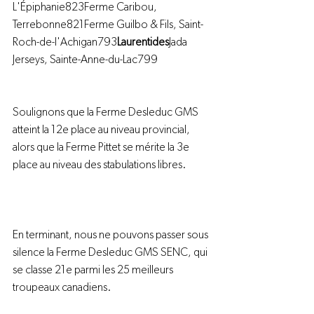
L'Épiphanie823Ferme Caribou, 
Terrebonne821Ferme Guilbo & Fils, Saint-
Roch-de-l'Achigan793
Laurentides
Jada 
Jerseys, Sainte-Anne-du-Lac799
Soulignons que la Ferme Desleduc GMS 
atteint la 12e place au niveau provincial, 
alors que la Ferme Pittet se mérite la 3e 
place au niveau des stabulations libres.
En terminant, nous ne pouvons passer sous 
silence la Ferme Desleduc GMS SENC, qui 
se classe 21e parmi les 25 meilleurs 
troupeaux canadiens.