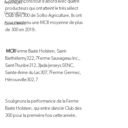
Commençons tout d’abord avec quatre 
Reportages
producteurs qui ont atteint le très sélect 
Novacultrices
Club des 300 de Sollio Agriculture. Ils ont 
tous maintenu une MCR moyenne de plus 
Quincailleries
de 300 en 2019.
MCR
Ferme Baste Holstein, Saint-
Barthélemy322,7Ferme Sauvageau Inc., 
Saint-Thuribe312,3Jada Jerseys SENC, 
Sainte-Anne du Lac307,7Ferme Germec, 
Hérouxville302,7
Soulignons la performance de la Ferme 
Baste Holstein, qui entre dans le Club des 
300 pour la première fois cette année.