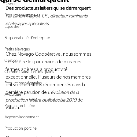
Divers
Des producteurs laitiers qui se démarquent 
Productions animales
Par Simon Magny, T.P., directeur ruminants 
et élevages spécialisés
Équestre
Responsabilité d'entreprise
Petits élevages
Chez Novago Coopérative, nous sommes 
Gestion
fiers d’être les partenaires de plusieurs 
fermes laitières à la productivité 
Commercialisation des grains
exceptionnelle. Plusieurs de nos membres 
Productions végétales
ont vu leurs efforts récompensés dans la 
dernière parution de 
L'évolution de la 
Aviculture
production laitière québécoise 2019
 de 
Production laitière
Valacta.
Agroenvironnement
Production porcine