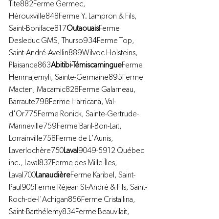
Tite882Ferme Germec, 
Hérouxville848Ferme Y. Lampron & Fils, 
Saint-Boniface817
Outaouais
Ferme 
Desleduc GMS, Thurso934Ferme Top, 
Saint-André-Avellin889Wilvoc Holsteins, 
Plaisance863
Abitibi-Témiscamingue
Ferme 
Henmajemyli, Sainte-Germaine895Ferme 
Macten, Macamic828Ferme Galarneau, 
Barraute798Ferme Harricana, Val-
d'Or775Ferme Ronick, Sainte-Gertrude-
Manneville759Ferme Baril-Bon-Lait, 
Lorrainville758Ferme de L'Aunis, 
Laverlochère750
Laval
9049-5912 Québec 
inc., Laval837Ferme des Mille-Îles, 
Laval700
Lanaudière
Ferme Karibel, Saint-
Paul905Ferme Réjean St-André & Fils, Saint-
Roch-de-l'Achigan856Ferme Cristallina, 
Saint-Barthélemy834Ferme Beauvilait, 