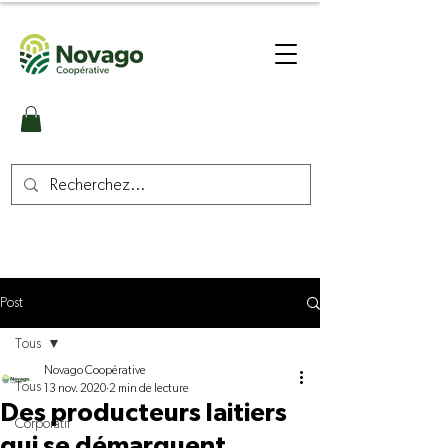
Post
Tous
Novago Coopérative
Tous
13 nov. 2020
2 min de lecture
Des producteurs laitiers
Corporatif
qui se démarquent