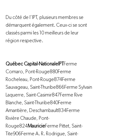
Du côté de l’IPT, plusieurs membres se 
démarquent également. Ceux-ci se sont 
classés parmi les 10 meilleurs de leur 
région respective.
Québec Capital-NationaleIPT
Ferme 
Comaro, Pont-Rouge880Ferme 
Rocheleau, Pont-Rouge874Ferme 
Sauvageau, Saint-Thuribe866Ferme Sylvain 
Laquerre, Saint-Casimir847Ferme Rive 
Blanche, Saint-Thuribe840Ferme 
Amantière, Deschambault834Ferme 
Rivière Chaude, Pont-
Rouge824
Mauricie
Ferme Pittet, Saint-
Tite906Ferme A. R. Rodrigue, Saint-