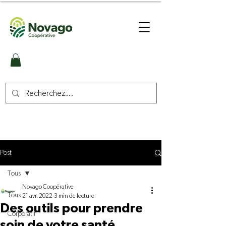
Post
Tous
Novago Coopérative
Tous
21 avr. 2022
3 min de lecture
Des outils pour prendre
Corporatif
soin de votre santé