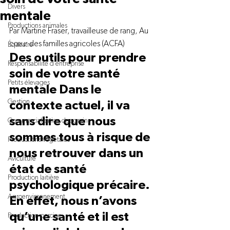
Divers
mentale
Productions animales
Par Martine Fraser, travailleuse de rang, Au 
cœur des familles agricoles (ACFA) 
Équestre
Des outils pour prendre 
Responsabilité d'entreprise
soin de votre santé 
Petits élevages
mentale Dans le 
Gestion
contexte actuel, il va 
sans dire que nous 
Commercialisation des grains
sommes tous à risque de 
Productions végétales
nous retrouver dans un 
Aviculture
état de santé 
Production laitière
psychologique précaire. 
Agroenvironnement
En effet, nous n’avons 
qu’une santé et il est 
Production porcine