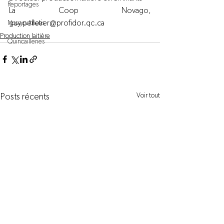
Reportages
La Coop Novago
, 
guy,pelletier@profidor.qc.ca
Novacultrices
Production laitière
Quincailleries
Voir tout
Posts récents