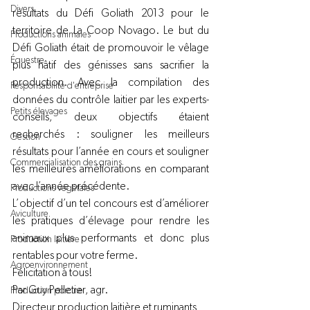
Divers
résultats du Défi Goliath 2013 pour le 
territoire de La Coop Novago. Le but du 
Productions animales
Défi Goliath était de promouvoir le vêlage 
Équestre
plus hâtif des génisses sans sacrifier la 
production. Avec la compilation des 
Responsabilité d'entreprise
données du contrôle laitier par les experts-
Petits élevages
conseils, deux objectifs étaient 
recherchés : souligner les meilleurs 
Gestion
résultats pour l’année en cours et souligner 
Commercialisation des grains
les meilleures améliorations en comparant 
avec l’année précédente.
Productions végétales
L’objectif d’un tel concours est d’améliorer 
Aviculture
les pratiques d’élevage pour rendre les 
animaux plus performants et donc plus 
Production laitière
rentables pour votre ferme.
Agroenvironnement
Félicitation à tous!
Par Guy Pelletier, agr.
Production porcine
Directeur production laitière et ruminants