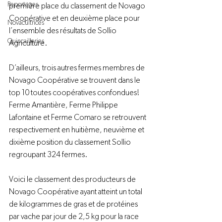
Reportages
première place du classement de Novago 
Coopérative et en deuxième place pour 
Novacultrices
l’ensemble des résultats de Sollio 
Quincailleries
Agriculture.

D’ailleurs, trois autres fermes membres de 
Novago Coopérative se trouvent dans le 
top 10 toutes coopératives confondues! 
Ferme Amantière, Ferme Philippe 
Lafontaine et Ferme Comaro se retrouvent 
respectivement en huitième, neuvième et 
dixième position du classement Sollio 
regroupant 324 fermes.

Voici le classement des producteurs de 
Novago Coopérative ayant atteint un total 
de kilogrammes de gras et de protéines 
par vache par jour de 2,5 kg pour la race 