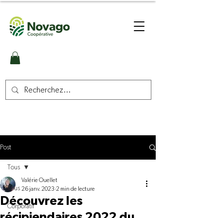
Post
Tous
Valérie Ouellet
Tous
26 janv. 2023
2 min de lecture
Découvrez les
Corporatif
récipiendaires 2022 du