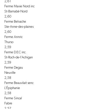
2,61
Ferme Maxie Nord inc
St-Barnabé-Nord
2,60
Ferme Belvache
Ste-Anne-des-plaines
2,60
Ferme Annric
Thurso
2,59
Ferme D.E.C inc.
St-Roch-de-l'Achigan
2,59
Ferme Degau
Neuville
2,58
Ferme Beauvilait senc
L'Épiphanie
2,58
Ferme Sincal
Fabre
2,57