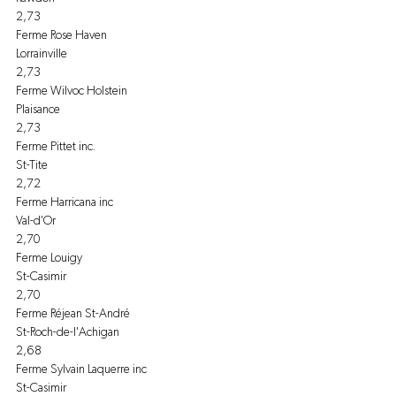
2,73
Ferme Rose Haven
Lorrainville
2,73
Ferme Wilvoc Holstein
Plaisance
2,73
Ferme Pittet inc.
St-Tite
2,72
Ferme Harricana inc
Val-d'Or
2,70
Ferme Louigy
St-Casimir
2,70
Ferme Réjean St-André
St-Roch-de-l'Achigan
2,68
Ferme Sylvain Laquerre inc
St-Casimir