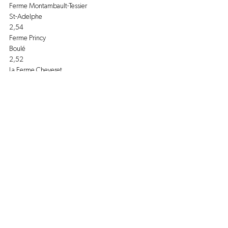
Ferme Montambault-Tessier
St-Adelphe
2,54
Ferme Princy
Boulé
2,52
La Ferme Cheveret
St-Ambroise
2,51
Ferme Richard Houle et fils inc
Ste-Elisabeth
2,51
Ferme Baril Bon Lait
Lorrainville
2,51
Ferme L&G Brassard
La Conception
2,28
Ferme Kildare 1 inc
Ste-Mélanie
2,27