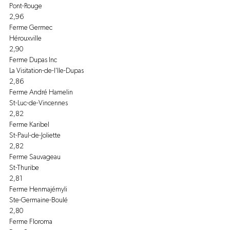
Pont-Rouge
2,96
Ferme Germec
Hérouxville
2,90
Ferme Dupas Inc
La Visitation-de-l'Ile-Dupas
2,86
Ferme André Hamelin
St-Luc-de-Vincennes
2,82
Ferme Karibel
St-Paul-de-Joliette
2,82
Ferme Sauvageau
St-Thuribe
2,81
Ferme Henmajémyli
Ste-Germaine-Boulé
2,80
Ferme Floroma