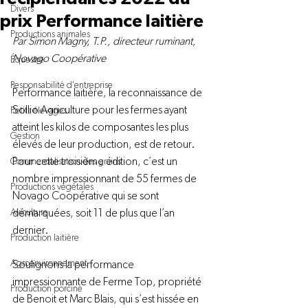
Divers
prix Performance laitière
Productions animales
Par Simon Magny, T.P., directeur ruminant, 
Novago Coopérative 
Équestre
Responsabilité d'entreprise
Performance laitière, la reconnaissance de 
Sollio Agriculture pour les fermes ayant 
Petits élevages
atteint les kilos de composantes les plus 
Gestion
élevés de leur production, est de retour. 
Pour cette troisième édition, c’est un 
Commercialisation des grains
nombre impressionnant de 55 fermes de 
Productions végétales
Novago Coopérative qui se sont 
Aviculture
démarquées, soit 11 de plus que l’an 
dernier.

Production laitière
Agroenvironnement
Soulignons la performance 
impressionnante de Ferme Top, propriété 
Production porcine
de Benoit et Marc Blais, qui s’est hissée en 