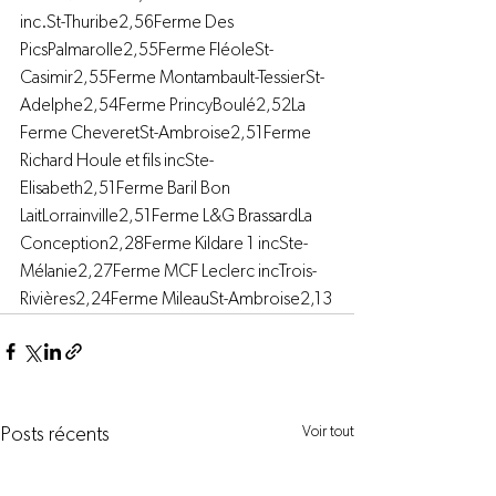
inc.St-Thuribe2,56Ferme Des 
PicsPalmarolle2,55Ferme FléoleSt-
Casimir2,55Ferme Montambault-TessierSt-
Adelphe2,54Ferme PrincyBoulé2,52La 
Ferme CheveretSt-Ambroise2,51Ferme 
Richard Houle et fils incSte-
Elisabeth2,51Ferme Baril Bon 
LaitLorrainville2,51Ferme L&G BrassardLa 
Conception2,28Ferme Kildare 1 incSte-
Mélanie2,27Ferme MCF Leclerc incTrois-
Rivières2,24Ferme MileauSt-Ambroise2,13
Voir tout
Posts récents