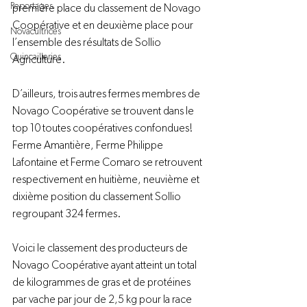
Reportages
première place du classement de Novago 
Coopérative et en deuxième place pour 
Novacultrices
l’ensemble des résultats de Sollio 
Quincailleries
Agriculture.
D’ailleurs, trois autres fermes membres de 
Novago Coopérative se trouvent dans le 
top 10 toutes coopératives confondues! 
Ferme Amantière, Ferme Philippe 
Lafontaine et Ferme Comaro se retrouvent 
respectivement en huitième, neuvième et 
dixième position du classement Sollio 
regroupant 324 fermes.
Voici le classement des producteurs de 
Novago Coopérative ayant atteint un total 
de kilogrammes de gras et de protéines 
par vache par jour de 2,5 kg pour la race 