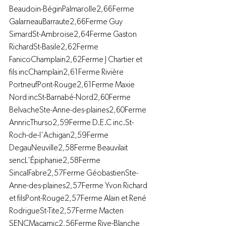
Beaudoin-BéginPalmarolle2,66Ferme 
GalarneauBarraute2,66Ferme Guy 
SimardSt-Ambroise2,64Ferme Gaston 
RichardSt-Basile2,62Ferme 
FanicoChamplain2,62Ferme J Chartier et 
fils incChamplain2,61Ferme Rivière 
PortneufPont-Rouge2,61Ferme Maxie 
Nord incSt-Barnabé-Nord2,60Ferme 
BelvacheSte-Anne-des-plaines2,60Ferme 
AnnricThurso2,59Ferme D.E.C inc.St-
Roch-de-l'Achigan2,59Ferme 
DegauNeuville2,58Ferme Beauvilait 
sencL'Épiphanie2,58Ferme 
SincalFabre2,57Ferme GéobastienSte-
Anne-des-plaines2,57Ferme Yvon Richard 
et filsPont-Rouge2,57Ferme Alain et René 
RodrigueSt-Tite2,57Ferme Macten 
SENCMacamic2,56Ferme Rive-Blanche 