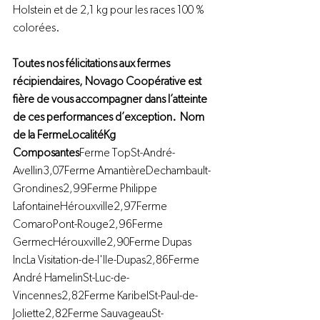
Holstein et de 2,1 kg pour les races 100 % 
colorées.
Toutes nos félicitations aux fermes 
récipiendaires, Novago Coopérative est 
fière de vous accompagner dans l’atteinte 
de ces performances d’exception.  Nom 
de la FermeLocalitéKg 
Composantes
Ferme TopSt-André-
Avellin3,07Ferme AmantièreDechambault-
Grondines2,99Ferme Philippe 
LafontaineHérouxville2,97Ferme 
ComaroPont-Rouge2,96Ferme 
GermecHérouxville2,90Ferme Dupas 
IncLa Visitation-de-l'Ile-Dupas2,86Ferme 
André HamelinSt-Luc-de-
Vincennes2,82Ferme KaribelSt-Paul-de-
Joliette2,82Ferme SauvageauSt-