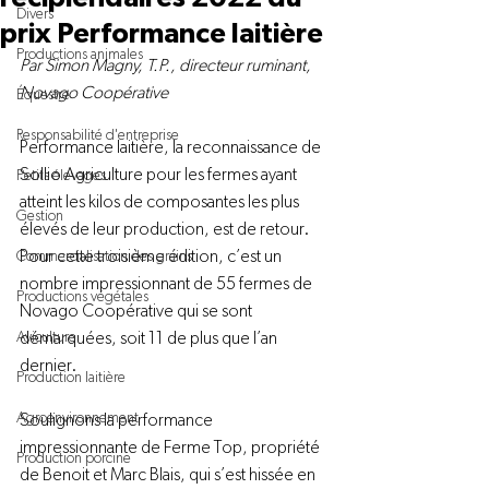
Divers
prix Performance laitière
Productions animales
Par Simon Magny, T.P., directeur ruminant, 
Novago Coopérative 
Équestre
Responsabilité d'entreprise
Performance laitière, la reconnaissance de 
Sollio Agriculture pour les fermes ayant 
Petits élevages
atteint les kilos de composantes les plus 
Gestion
élevés de leur production, est de retour. 
Pour cette troisième édition, c’est un 
Commercialisation des grains
nombre impressionnant de 55 fermes de 
Productions végétales
Novago Coopérative qui se sont 
Aviculture
démarquées, soit 11 de plus que l’an 
dernier.
Production laitière
Agroenvironnement
Soulignons la performance 
impressionnante de Ferme Top, propriété 
Production porcine
de Benoit et Marc Blais, qui s’est hissée en 