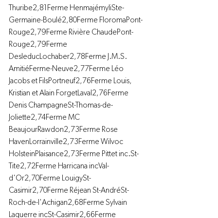
Thuribe2,81Ferme HenmajémyliSte-
Germaine-Boulé2,80Ferme FloromaPont-
Rouge2,79Ferme Rivière ChaudePont-
Rouge2,79Ferme 
DesleducLochaber2,78Ferme J.M.S. 
AmitiéFerme-Neuve2,77Ferme Léo 
Jacobs et FilsPortneuf2,76Ferme Louis, 
Kristian et Alain ForgetLaval2,76Ferme 
Denis ChampagneSt-Thomas-de-
Joliette2,74Ferme MC 
BeaujourRawdon2,73Ferme Rose 
HavenLorrainville2,73Ferme Wilvoc 
HolsteinPlaisance2,73Ferme Pittet inc.St-
Tite2,72Ferme Harricana incVal-
d'Or2,70Ferme LouigySt-
Casimir2,70Ferme Réjean St-AndréSt-
Roch-de-l'Achigan2,68Ferme Sylvain 
Laquerre incSt-Casimir2,66Ferme 