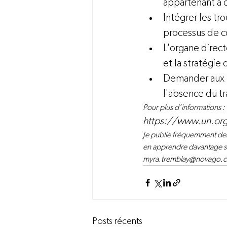
appartenant à 
Intégrer les tr
processus de col
L'organe direc
et la stratégie
Demander aux fo
l'absence du tr
Pour plus d’informations : 
https://www.un.org
Je publie fréquemment des 
en apprendre davantage su
myra.tremblay@novago.
Posts récents