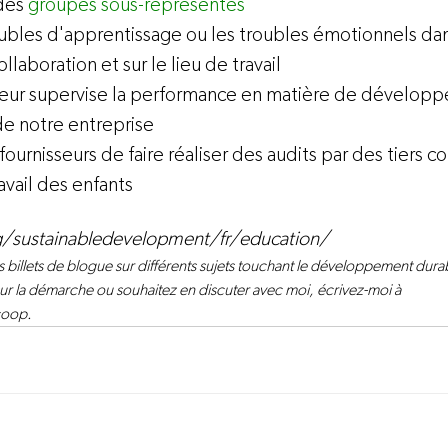
des
 groupes sous-représentés
oubles d'apprentissage ou les troubles émotionnels dan
laboration et sur le lieu de travail
teur supervise la performance en matière de dévelop
 de notre entreprise
urnisseurs de faire réaliser des audits par des tiers co
avail des enfants
/sustainabledevelopment/fr/education/
billets de blogue sur différents sujets touchant le développement durab
r la démarche ou souhaitez en discuter avec moi, écrivez-moi à 
coop.