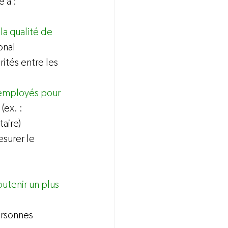
la qualité de 
onal
rités entre les 
 employés pour 
(ex. : 
taire)
surer le 
outenir un plus 
ersonnes 