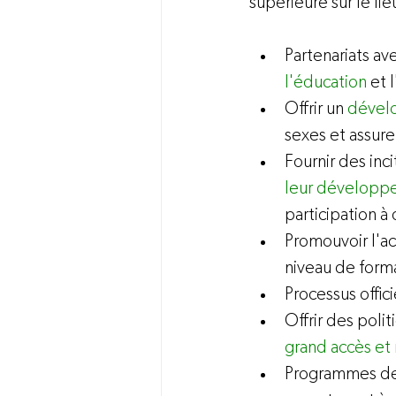
Partenariats a
l'éducation
 et 
Offrir un 
dével
sexes et assurer
Fournir des inc
leur développ
participation à 
Promouvoir l'a
niveau de forma
Processus offic
Offrir des pol
grand accès et 
Programmes de