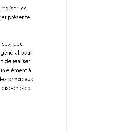
éaliser les 
ger présente 
rises, peu 
 général pour 
n de réaliser 
 un élément à 
es principaux 
 disponibles 