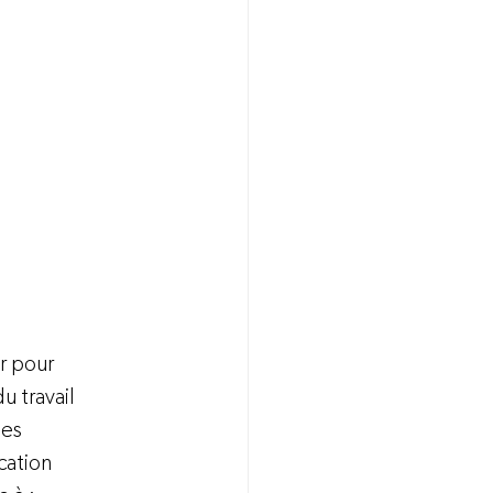
r pour 
u travail 
des 
cation 