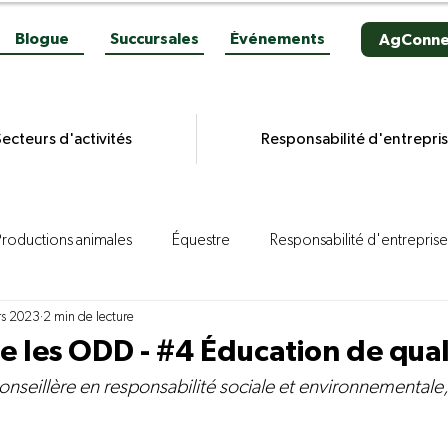
Blogue
Succursales
Événements
AgConne
ecteurs d'activités
Responsabilité d'entrepri
Productions animales
Équestre
Responsabilité d'entreprise
rs 2023
2 min de lecture
es grains
Productions végétales
Aviculture
Productio
les ODD - #4 Éducation de qual
onseillère en responsabilité sociale et environnemental
ion porcine
Reportages
Novacultrices
Quincaillerie