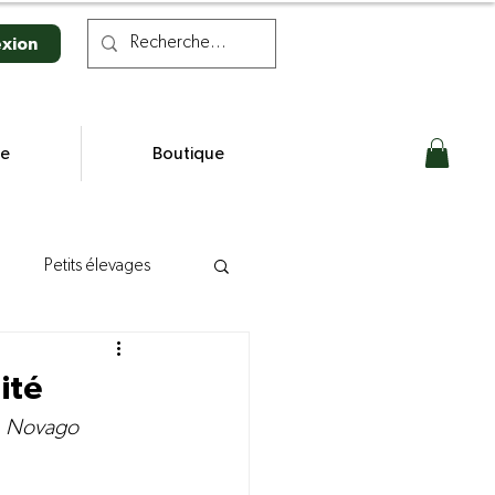
xion
se
Boutique
Petits élevages
n laitière
ité
e, Novago 
s