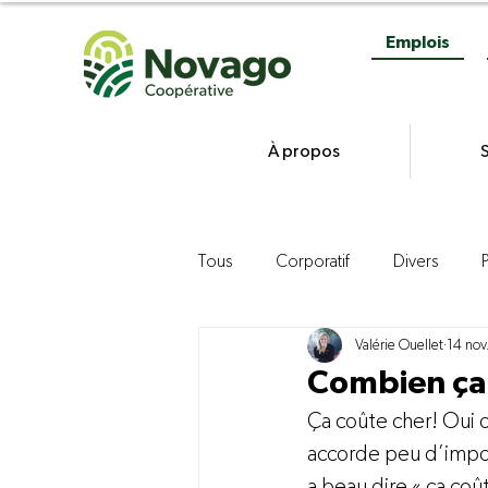
Emplois
À propos
S
Tous
Corporatif
Divers
Valérie Ouellet
14 nov
Gestion
Commercialisation d
Combien ça
Ça coûte cher! Oui o
Agroenvironnement
Product
accorde peu d’impor
a beau dire « ça coû