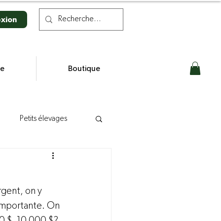
xion
se
Boutique
Petits élevages
n laitière
rgent, on y 
s
importante. On 
0 $, 10 000 $? 