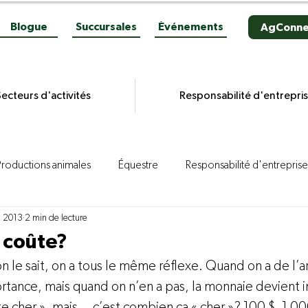
Blogue
Succursales
Événements
AgConne
ecteurs d'activités
Responsabilité d'entrepri
Productions animales
Équestre
Responsabilité d'entreprise
. 2013
2 min de lecture
es grains
Productions végétales
Aviculture
Productio
 coûte?
n le sait, on a tous le même réflexe. Quand on a de l’a
ion porcine
Reportages
Novacultrices
Quincaillerie
tance, mais quand on n’en a pas, la monnaie devient 
te cher », mais… c’est combien ça « cher »? 100 $, 1 00