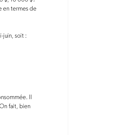
e en termes de 
uin, soit :

consommée. Il 
On fait, bien 