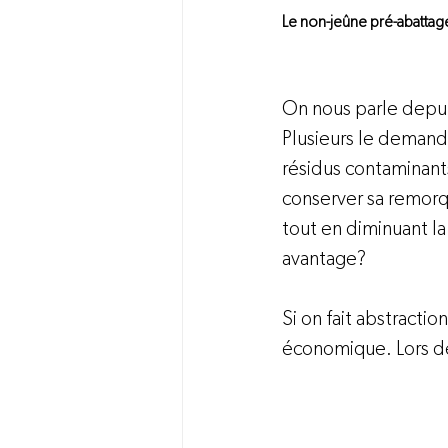
Le non-jeûne pré-abattag
On nous parle depui
Plusieurs le demande
résidus contaminants
conserver sa remorqu
tout en diminuant la 
avantage?

Si on fait abstractio
économique. Lors de 