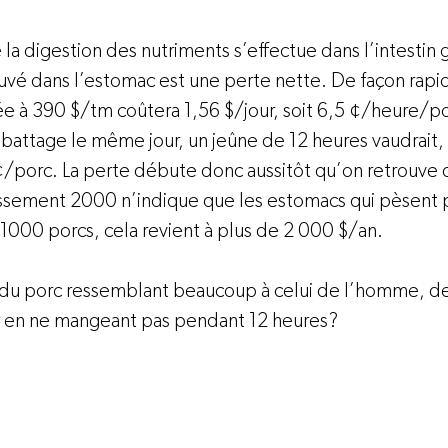
 la digestion des nutriments s’effectue dans l’intestin 
ouvé dans l’estomac est une perte nette. De façon rapid
e à 390 $/tm coûtera 1,56 $/jour, soit 6,5 ¢/heure/po
battage le même jour, un jeûne de 12 heures vaudrait, 
porc. La perte débute donc aussitôt qu’on retrouve 
ssement 2000 n’indique que les estomacs qui pèsent p
1000 porcs, cela revient à plus de 2 000 $/an.

f du porc ressemblant beaucoup à celui de l’homme, d
 en ne mangeant pas pendant 12 heures?
