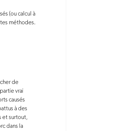
sés (ou calcul à 
entes méthodes. 
 cher de 
artie vrai 
rts causés 
attus à des 
 et surtout, 
c dans la 