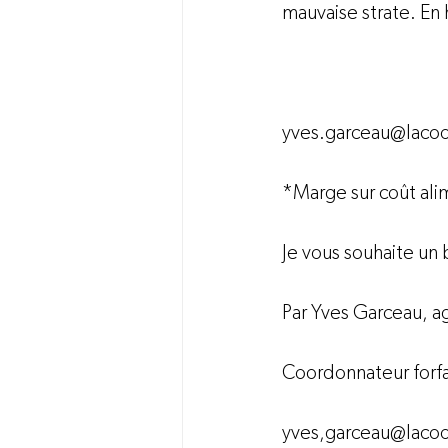
mauvaise strate. En 
yves.garceau@laco
*Marge sur coût ali
Je vous souhaite un 
Par Yves Garceau, agr
Coordonnateur forfai
yves,garceau@laco