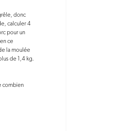
grêle, donc 
e, calculer 4 
rc pour un 
en ce 
de la moulée 
lus de 1,4 kg. 
e combien 