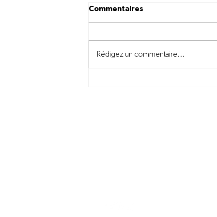
Commentaires
Rédigez un commentaire...
Bien-être animal en
production porcine
Nous joindre
information@novago.coop
1-866-7NOVAGO