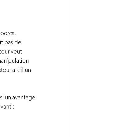
porcs. 
t pas de 
teur veut 
anipulation 
eur a-t-il un 
ssi un avantage 
ant :
