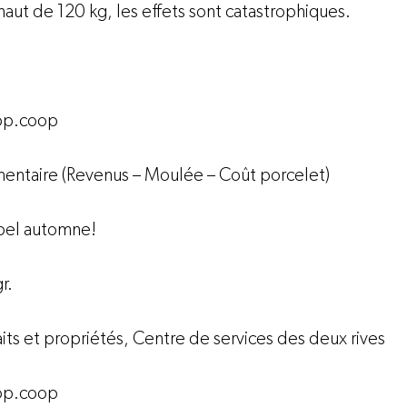
haut de 120 kg, les effets sont catastrophiques.

op.coop
mentaire (Revenus – Moulée – Coût porcelet)

bel automne!

.

ts et propriétés, Centre de services des deux rives

op.coop