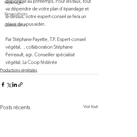
disponible au printemps. Pour les taux, tout 
Reportages
va dépendre de votre plan d’épandage et 
Novacultrices
là-dessus, votre expert-conseil se fera un 
plaisir de vous aider.

Quincailleries
Par Stéphane Payette, T.P. Expert-conseil 
végétal,  , collaboration Stéphane 
Perreault, agr. Conseiller spécialisé 
végétal, 
La Coop fédérée
Productions végétales
Voir tout
Posts récents