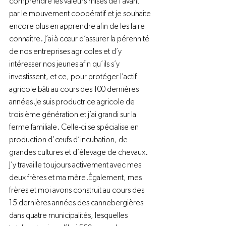
comprendre les valeurs mises de l’avant 
par le mouvement coopératif et je souhaite 
encore plus en apprendre afin de les faire 
connaître. J’ai à cœur d’assurer la pérennité 
de nos entreprises agricoles et d’y 
intéresser nos jeunes afin qu’ils s’y 
investissent, et ce, pour protéger l’actif 
agricole bâti au cours des 100 dernières 
années.
Je suis productrice agricole de 
troisième génération et j’ai grandi sur la 
ferme familiale. Celle-ci se spécialise en 
production d’œufs d’incubation, de 
grandes cultures et d’élevage de chevaux. 
J’y travaille toujours activement avec mes 
deux frères et ma mère.
Également, mes 
frères et moi avons construit au cours des 
15 dernières années des cannebergières 
dans quatre municipalités, lesquelles 