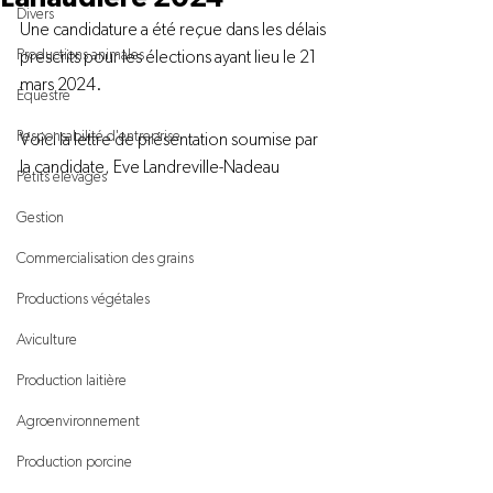
Divers
Une candidature a été reçue dans les délais 
Productions animales
prescrits pour les élections ayant lieu le 21 
mars 2024.

Équestre
Responsabilité d'entreprise
Voici la lettre de présentation soumise par 
la candidate, Eve Landreville-Nadeau

Petits élevages
Gestion
Commercialisation des grains
Productions végétales
Aviculture
Production laitière
Agroenvironnement
Production porcine