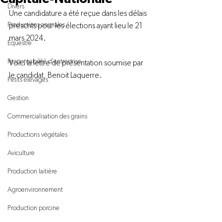
Divers
Une candidature a été reçue dans les délais 
Productions animales
prescrits pour les élections ayant lieu le 21 
mars 2024.

Équestre
Responsabilité d'entreprise
Voici la lettre de présentation soumise par 
le candidat, Benoit Laquerre.

Petits élevages
Gestion
Commercialisation des grains
Productions végétales
Aviculture
Production laitière
Agroenvironnement
Production porcine