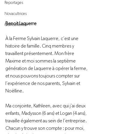
Reportages
Novacultrices
Benoit Laquerre
Quincailleries
À la Ferme Sylvain Laquerre, c’est une 
histoire de famille. Cinq membres y 
travaillent présentement. Mon frère 
Maxime et moi sommes la septième 
génération de Laquerre à opérer la ferme, 
et nous pouvons toujours compter sur 
l’expérience de nos parents, Sylvain et 
Noëlline.

Ma conjointe, Kathleen, avec qui j’ai deux 
enfants, Madysson (6 ans) et Logan (4 ans), 
travaille également au sein de l’entreprise. 
Chacun y trouve son compte : pour moi, 