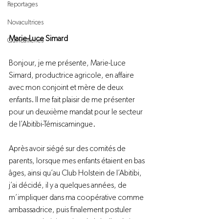
Reportages
Novacultrices
Marie-Luce Simard
Quincailleries
Bonjour, je me présente, Marie-Luce 
Simard, productrice agricole, en affaire 
avec mon conjoint et mère de deux 
enfants. Il me fait plaisir de me présenter 
pour un deuxième mandat pour le secteur 
de l’Abitibi-Témiscamingue.

Après avoir siégé sur des comités de 
parents, lorsque mes enfants étaient en bas 
âges, ainsi qu’au Club Holstein de l’Abitibi, 
j’ai décidé, il y a quelques années, de 
m’impliquer dans ma coopérative comme 
ambassadrice, puis finalement postuler 