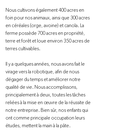
Nous cultivons également 400 acres en 
foin pour nos animaux, ainsi que 300 acres 
en céréales (orge, avoine) et canola. La 
ferme possède 700 acres en propriété, 
terre et forêt et loue environ 350 acres de 
terres cultivables.

Il y a quelques années, nous avons fait le 
virage vers la robotique, afin de nous 
dégager du temps et améliorer notre 
qualité de vie. Nous accomplissons, 
principalement à deux, toutes les tâches 
reliées à la mise en œuvre de la réussite de 
notre entreprise. Bien sûr, nos enfants qui 
ont comme principale occupation leurs 
études, mettent la main à la pâte.
