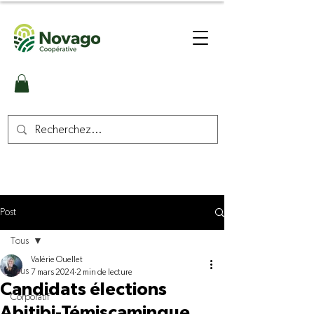
Post
Tous
Valérie Ouellet
Tous
7 mars 2024
2 min de lecture
Candidats élections
Corporatif
Abitibi-Témiscamingue