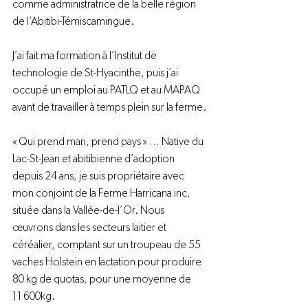
comme administratrice de la belle région 
de l’Abitibi-Témiscamingue.

J’ai fait ma formation à l’Institut de 
technologie de St-Hyacinthe, puis j’ai 
occupé un emploi au PATLQ et au MAPAQ 
avant de travailler à temps plein sur la ferme.

« Qui prend mari, prend pays » … Native du 
Lac-St-Jean et abitibienne d’adoption 
depuis 24 ans, je suis propriétaire avec 
mon conjoint de la Ferme Harricana inc, 
située dans la Vallée-de-l’Or. Nous 
œuvrons dans les secteurs laitier et 
céréalier, comptant sur un troupeau de 55 
vaches Holstein en lactation pour produire 
80 kg de quotas, pour une moyenne de 
11 600kg.
