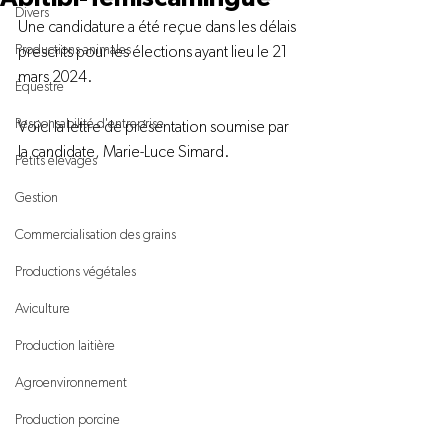
Divers
Une candidature a été reçue dans les délais 
Productions animales
prescrits pour les élections ayant lieu le 21 
mars 2024.

Équestre
Responsabilité d'entreprise
Voici la lettre de présentation soumise par 
la candidate, Marie-Luce Simard.

Petits élevages
Gestion
Commercialisation des grains
Productions végétales
Aviculture
Production laitière
Agroenvironnement
Production porcine