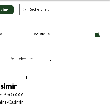
xion
se
Boutique
Petits élevages
n laitière
simir
de 850 000$ 
s
int-Casimir.
