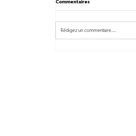
Commentaires
Rédigez un commentaire...
Des nouvelles des derniers
mois
Nous joindre
information@novago.coop
1-866-7NOVAGO