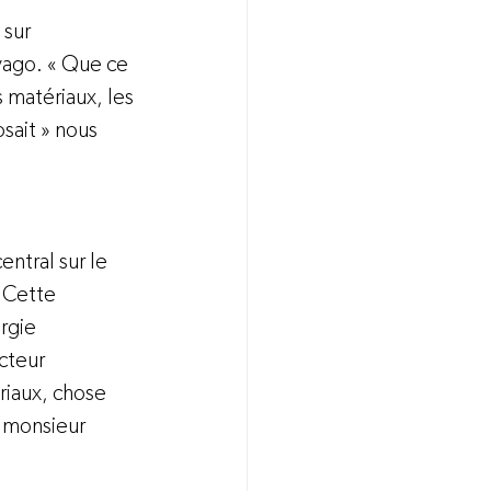
 sur 
vago. « Que ce 
 matériaux, les 
sait » nous 
ntral sur le 
 Cette 
rgie 
cteur 
riaux, chose 
e monsieur 