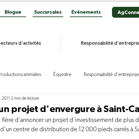
Blogue
Succursales
Événements
AgConne
ecteurs d'activités
Responsabilité d'entrepri
Productions animales
Équestre
Responsabilité d'entreprise
. 2011
2 min de lecture
es grains
Productions végétales
Aviculture
Productio
n projet d'envergure à Saint-Ca
fière d’annoncer un projet d’investissement de plus 
ion porcine
Reportages
Novacultrices
Quincaillerie
 d’un centre de distribution de 12 000 pieds carrés à Sa