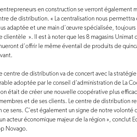
s entrepreneurs en construction se verront également m
tre de distribution. « La centralisation nous permettra 
lus adaptée et une main d’œuvre spécialisée, toujours 
e clientèle  ». Il est à noter que les 8 magasins Unimat 
eront d’offrir le même éventail de produits de quincai
ant.

e centre de distribution va de concert avec la stratégie
ble adoptée par le conseil d’administration de La Co
sion était de créer une nouvelle coopérative plus efficac
membres et de ses clients. Le centre de distribution r
en ce sens. C’est également un signe de notre volonté d
 un acteur économique majeur de la région », conclut E
op Novago.