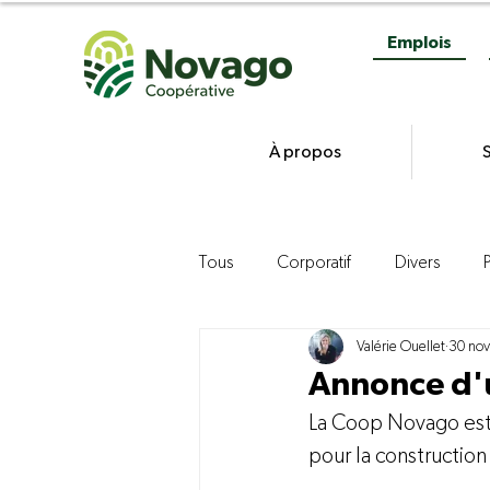
Emplois
À propos
S
Tous
Corporatif
Divers
Valérie Ouellet
30 nov
Gestion
Commercialisation d
Annonce d'u
La Coop Novago est 
Agroenvironnement
Product
pour la construction