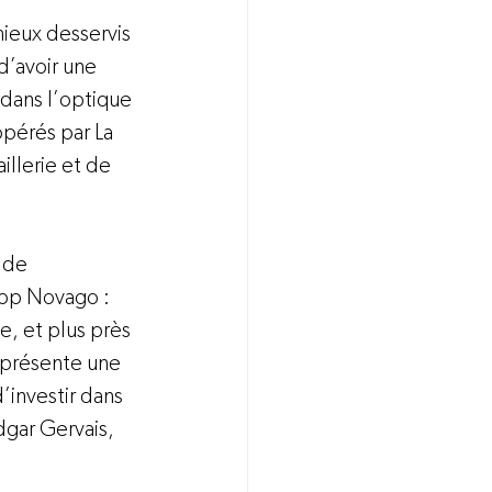
ieux desservis 
d’avoir une 
dans l’optique 
opérés par La 
llerie et de 
 de 
op Novago : 
e, et plus près 
eprésente une 
’investir dans 
dgar Gervais, 