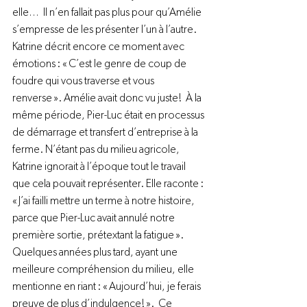
elle…  Il n’en fallait pas plus pour qu’Amélie 
s’empresse de les présenter l’un à l’autre. 
Katrine décrit encore ce moment avec 
émotions : « C’est le genre de coup de 
foudre qui vous traverse et vous 
renverse ». Amélie avait donc vu juste!  À la 
même période, Pier-Luc était en processus 
de démarrage et transfert d’entreprise à la 
ferme. N’étant pas du milieu agricole, 
Katrine ignorait à l’époque tout le travail 
que cela pouvait représenter. Elle raconte : 
« J’ai failli mettre un terme à notre histoire, 
parce que Pier-Luc avait annulé notre 
première sortie, prétextant la fatigue ». 
Quelques années plus tard, ayant une 
meilleure compréhension du milieu, elle 
mentionne en riant : « Aujourd’hui, je ferais 
preuve de plus d’indulgence! ».  Ce 