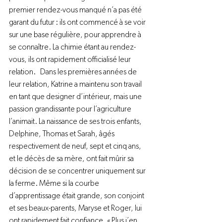
premier rendez-vous manqué n’a pas été 
garant du futur : ils ont commencé à se voir 
sur une base régulière, pour apprendre à 
se connaître. La chimie étant au rendez-
vous, ils ont rapidement officialisé leur 
relation.   Dans les premières années de 
leur relation, Katrine a maintenu son travail 
en tant que designer d’intérieur, mais une 
passion grandissante pour l’agriculture 
l’animait. La naissance de ses trois enfants, 
Delphine, Thomas et Sarah, âgés 
respectivement de neuf, sept et cinq ans, 
et le décès de sa mère, ont fait mûrir sa 
décision de se concentrer uniquement sur 
la ferme. Même si la courbe 
d’apprentissage était grande, son conjoint 
et ses beaux-parents, Maryse et Roger, lui 
ont rapidement fait confiance. « Plus j’en 