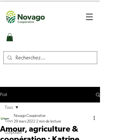
Post
Tous
Novago Coopérative
Tous
29 mars 2022
2 min de lecture
Amour, agriculture &
Corporatif
coopération : Katrine