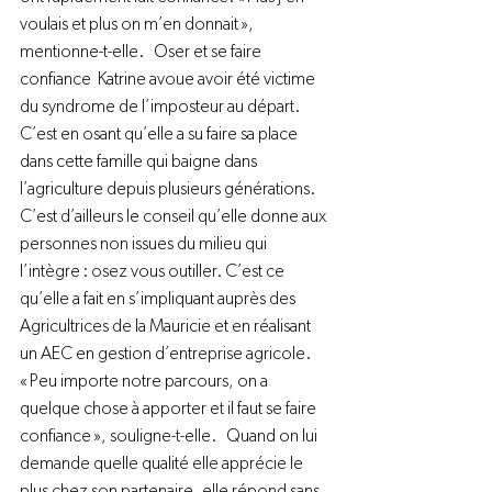
voulais et plus on m’en donnait », 
mentionne-t-elle.   Oser et se faire 
confiance  Katrine avoue avoir été victime 
du syndrome de l’imposteur au départ. 
C’est en osant qu’elle a su faire sa place 
dans cette famille qui baigne dans 
l’agriculture depuis plusieurs générations. 
C’est d’ailleurs le conseil qu’elle donne aux 
personnes non issues du milieu qui 
l’intègre : osez vous outiller. C’est ce 
qu’elle a fait en s’impliquant auprès des 
Agricultrices de la Mauricie et en réalisant 
un AEC en gestion d’entreprise agricole. 
« Peu importe notre parcours, on a 
quelque chose à apporter et il faut se faire 
confiance », souligne-t-elle.   Quand on lui 
demande quelle qualité elle apprécie le 
plus chez son partenaire, elle répond sans 