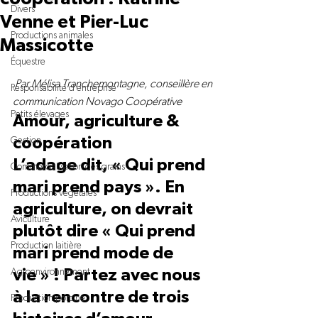
Divers
Venne et Pier-Luc
Productions animales
Massicotte
Équestre
Par Mélisa Tranchemontagne, conseillère en 
Responsabilité d'entreprise
communication Novago Coopérative
Petits élevages
Amour, agriculture & 
coopération
Gestion
L’adage dit, « Qui prend 
Commercialisation des grains
mari prend pays ». En 
Productions végétales
agriculture, on devrait 
Aviculture
plutôt dire « Qui prend 
Production laitière
mari prend mode de 
Agroenvironnement
vie » ! Partez avec nous 
à la rencontre de trois 
Production porcine