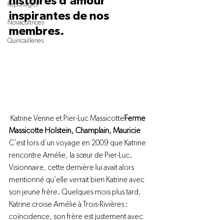
histoires d’amour 
Reportages
inspirantes de nos 
Novacultrices
membres.
Quincailleries
 Katrine Venne et Pier-Luc Massicotte
Ferme 
Massicotte Holstein, Champlain, Mauricie 
C’est lors d’un voyage en 2009 que Katrine 
rencontre Amélie, la sœur de Pier-Luc. 
Visionnaire, cette dernière lui avait alors 
mentionné qu’elle verrait bien Katrine avec 
son jeune frère. Quelques mois plus tard, 
Katrine croise Amélie à Trois-Rivières : 
coïncidence, son frère est justement avec 