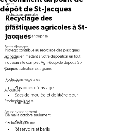
Divers
dépôt de St-Jacques
Productions animales
Recyclage des 
Équestre
plastiques agricoles à St-
Jacques
Responsabilité d'entreprise
Petits élevages
Novago contribue au recyclage des plastiques 
agricoles en mettant à votre disposition un tout 
Gestion
nouveau site complet AgriRécup de dépôt à St-
Commercialisation des grains
Jacques.

Productions végétales
Plastiques d'ensilage
Aviculture
Sacs de moulée et de litière pour 
Production laitière
animaux
Agroenvironnement
Bidons
Production porcine
Réservoirs et barils