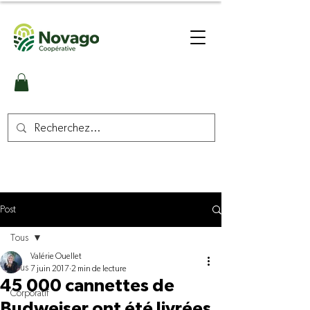
Post
Tous
Valérie Ouellet
Tous
7 juin 2017
2 min de lecture
45 000 cannettes de
Corporatif
Budweiser ont été livrées