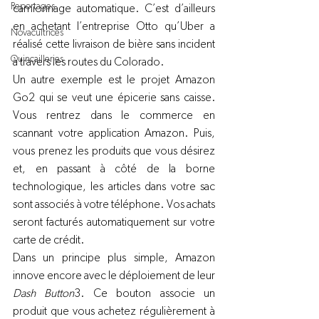
Reportages
camionnage automatique. C’est d’ailleurs 
en achetant l’entreprise Otto qu’Uber a 
Novacultrices
réalisé cette livraison de bière sans incident 
Quincailleries
à travers les routes du Colorado.
Un autre exemple est le projet Amazon 
Go
2
 qui se veut une épicerie sans caisse. 
Vous rentrez dans le commerce en 
scannant votre application Amazon. Puis, 
vous prenez les produits que vous désirez 
et, en passant à côté de la borne 
technologique, les articles dans votre sac 
sont associés à votre téléphone. Vos achats 
seront facturés automatiquement sur votre 
carte de crédit.
Dans un principe plus simple, Amazon 
innove encore avec le déploiement de leur 
Dash Button
3
. Ce bouton associe un 
produit que vous achetez régulièrement à 