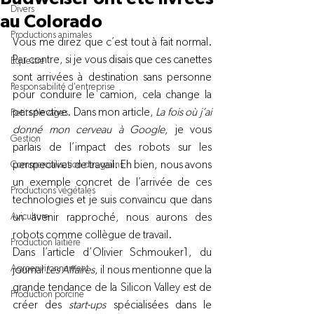
Divers
au Colorado
Productions animales
Vous me direz que c’est tout à fait normal. 
Par contre, si je vous disais que ces canettes 
Équestre
sont arrivées à destination sans personne 
Responsabilité d'entreprise
pour conduire le camion, cela change la 
perspective. Dans mon article, 
La fois où j’ai 
Petits élevages
donné mon cerveau à Google,
 je vous 
Gestion
parlais de l’impact des robots sur les 
perspectives de travail. Eh bien, nous avons 
Commercialisation des grains
un exemple concret de l’arrivée de ces 
Productions végétales
technologies et je suis convaincu que dans 
Aviculture
un avenir rapproché, nous aurons des 
robots comme collègue de travail.
Production laitière
Dans l’article d’Olivier Schmouker
1
, du 
Agroenvironnement
journal 
Les Affaires
, il nous mentionne que la 
grande tendance de la Silicon Valley est de 
Production porcine
créer des 
start-ups
 spécialisées dans le 