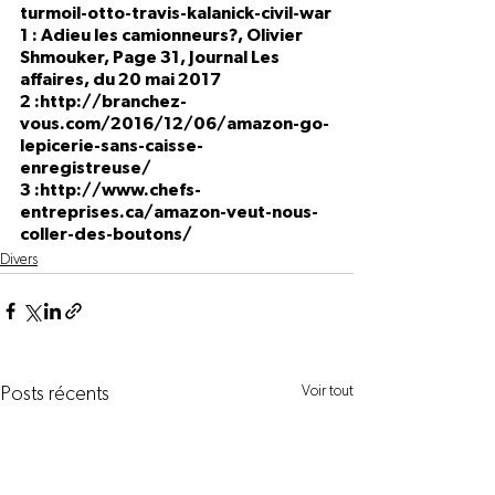
turmoil-otto-travis-kalanick-civil-war
1 : Adieu les camionneurs?, Olivier 
Shmouker, Page 31, Journal Les 
affaires, du 20 mai 2017
2 :
http://branchez-
vous.com/2016/12/06/amazon-go-
lepicerie-sans-caisse-
enregistreuse/
3 :
http://www.chefs-
entreprises.ca/amazon-veut-nous-
coller-des-boutons/
Divers
Voir tout
Posts récents