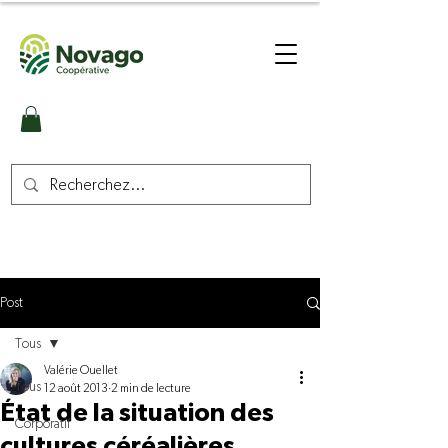
Post
Tous
Valérie Ouellet
Tous
12 août 2013
2 min de lecture
État de la situation des
Corporatif
cultures céréalières