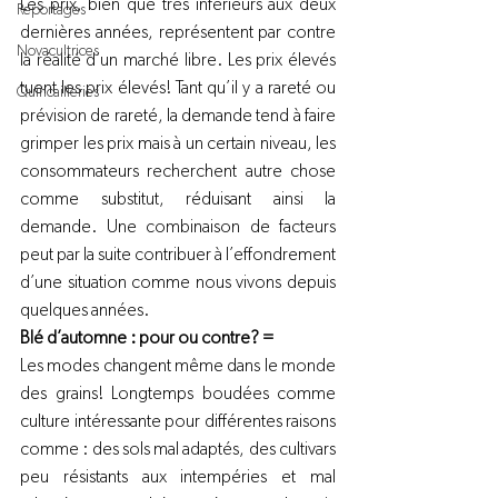
Les prix, bien que très inférieurs aux deux 
Reportages
dernières années, représentent par contre 
Novacultrices
la réalité d’un marché libre. Les prix élevés 
tuent les prix élevés! Tant qu’il y a rareté ou 
Quincailleries
prévision de rareté, la demande tend à faire 
grimper les prix mais à un certain niveau, les 
consommateurs recherchent autre chose 
comme substitut, réduisant ainsi la 
demande. Une combinaison de facteurs 
peut par la suite contribuer à l’effondrement 
d’une situation comme nous vivons depuis 
quelques années.
Blé d’automne : pour ou contre? = 
Les modes changent même dans le monde 
des grains! Longtemps boudées comme 
culture intéressante pour différentes raisons 
comme : des sols mal adaptés, des cultivars 
peu résistants aux intempéries et mal 