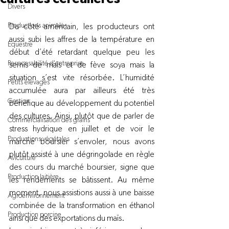
Divers
Productions animales
Du côté américain, les producteurs ont 
aussi subi les affres de la température en 
Équestre
début d’été retardant quelque peu les 
Responsabilité d'entreprise
semis de maïs et de fève soya mais la 
situation s’est vite résorbée. L’humidité 
Petits élevages
accumulée aura par ailleurs été très 
Gestion
bénéfique au développement du potentiel 
des cultures. Ainsi, plutôt que de parler de 
Commercialisation des grains
stress hydrique en juillet et de voir le 
Productions végétales
marché boursier s’envoler, nous avons 
plutôt assisté à une dégringolade en règle 
Aviculture
des cours du marché boursier, signe que 
Production laitière
les rendements se bâtissent. Au même 
moment, nous assistions aussi à une baisse 
Agroenvironnement
combinée de la transformation en éthanol 
Production porcine
ainsi que des exportations du maïs.