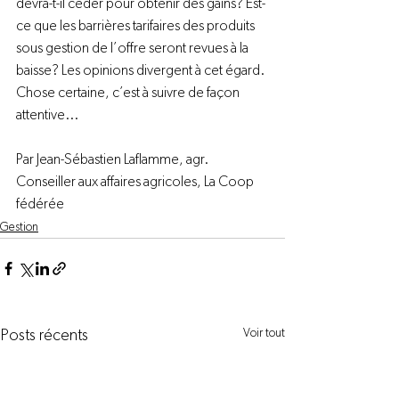
devra-t-il céder pour obtenir des gains? Est-
ce que les barrières tarifaires des produits 
sous gestion de l’offre seront revues à la 
baisse? Les opinions divergent à cet égard. 
Chose certaine, c’est à suivre de façon 
attentive...

Par Jean-Sébastien Laflamme, agr. 
Conseiller aux affaires agricoles, 
La Coop 
fédérée
Gestion
Voir tout
Posts récents