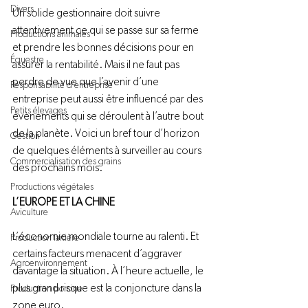
Divers
Un solide gestionnaire doit suivre 
attentivement ce qui se passe sur sa ferme 
Productions animales
et prendre les bonnes décisions pour en 
Équestre
assurer la rentabilité. Mais il ne faut pas 
perdre de vue que l’avenir d’une 
Responsabilité d'entreprise
entreprise peut aussi être influencé par des 
Petits élevages
évènements qui se déroulent à l’autre bout 
de la planète. Voici un bref tour d’horizon 
Gestion
de quelques éléments à surveiller au cours 
Commercialisation des grains
des prochains mois.

Productions végétales
L’EUROPE ET LA CHINE
Aviculture
L’économie mondiale tourne au ralenti. Et 
Production laitière
certains facteurs menacent d’aggraver 
Agroenvironnement
davantage la situation. À l’heure actuelle, le 
plus grand risque est la conjoncture dans la 
Production porcine
zone euro.