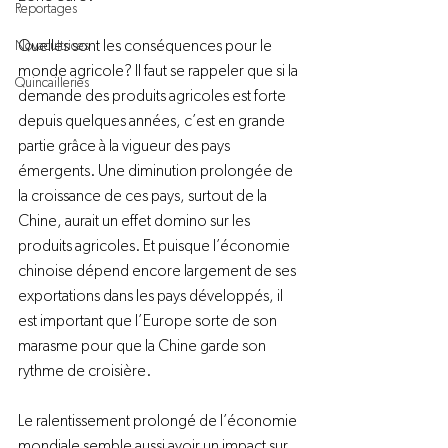
Reportages
Quelles sont les conséquences pour le 
Novacultrices
monde agricole? Il faut se rappeler que si la 
Quincailleries
demande des produits agricoles est forte 
depuis quelques années, c’est en grande 
partie grâce à la vigueur des pays 
émergents. Une diminution prolongée de 
la croissance de ces pays, surtout de la 
Chine, aurait un effet domino sur les 
produits agricoles. Et puisque l’économie 
chinoise dépend encore largement de ses 
exportations dans les pays développés, il 
est important que l’Europe sorte de son 
marasme pour que la Chine garde son 
rythme de croisière.

Le ralentissement prolongé de l’économie 
mondiale semble aussi avoir un impact sur 